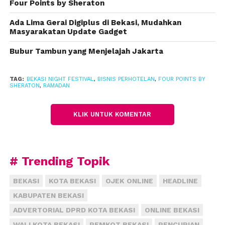
Four Points by Sheraton
Menghadirkan sentuhan Timur Tengah yang
identik dengan Ramadan, Serambi Iftar menyajikan
Ada Lima Gerai Digiplus di Bekasi, Mudahkan
hidangan khas seperti Lamb Ouzi Mandi, Beef
Masyarakatan Update Gadget
Kabsa, dan Chicken Kebuli, serta hidangan penutup
Bubur Tambun yang Menjelajah Jakarta
favorit Ramadan seperti Um Ali dan Kunafah. Tetap
setia pada identitas Djaman Doeloe, sajian ini
TAG:
BEKASI NIGHT FESTIVAL
,
BISNIS PERHOTELAN
,
FOUR POINTS BY
dilengkapi dengan menu Nusantara seperti
SHERATON
,
RAMADAN
Rendang, Opor Ayam, Sate Maranggi, serta aneka
takjil khas Sunda dan Betawi.
KLIK UNTUK KOMENTAR
Seluruh hidangan disajikan dalam format
prasmanan (buffet) yang dirancang untuk
menciptakan suasana berbuka yang hangat, akrab,
# Trending Topik
dan penuh kebersamaan—ideal untuk keluarga,
komunitas, hingga kebutuhan korporat.
BEKASI
KOTA BEKASI
OJEK ONLINE
HEADLINE
KABUPATEN BEKASI
Paket Serambi Iftar ditawarkan dengan harga
IDR
ADVERTORIAL DPRD KOTA BEKASI
ONLINE BEKASI
488.000++ per orang
dengan promo spesial
Beli 1
WALI KOTA BEKASI
PEMKOT BEKASI
PENCURIAN