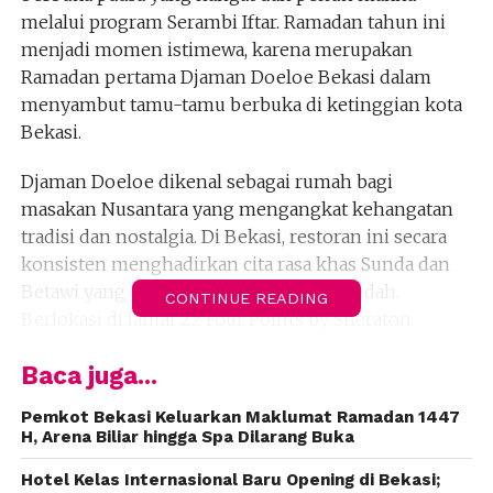
melalui program Serambi Iftar. Ramadan tahun ini
menjadi momen istimewa, karena merupakan
Ramadan pertama Djaman Doeloe Bekasi dalam
menyambut tamu-tamu berbuka di ketinggian kota
Bekasi.
Djaman Doeloe dikenal sebagai rumah bagi
masakan Nusantara yang mengangkat kehangatan
tradisi dan nostalgia. Di Bekasi, restoran ini secara
konsisten menghadirkan cita rasa khas Sunda dan
Betawi yang kaya rempah dan akrab di lidah.
CONTINUE READING
Berlokasi di lantai 22 Four Points by Sheraton
Bekasi, Djaman Doeloe menawarkan panorama kota
Baca juga...
yang menjadi pembeda dalam pengalaman
bersantap— menciptakan suasana berbuka yang
Pemkot Bekasi Keluarkan Maklumat Ramadan 1447
elevated tanpa kehilangan nuansa kebersamaan
H, Arena Biliar hingga Spa Dilarang Buka
yang hangat.
Hotel Kelas Internasional Baru Opening di Bekasi;