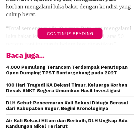
korban mengalami luka bakar dengan kondisi yang
cukup berat.
“Total sementara ada 10 orang. Rata-rata mengalami
CONTINUE READING
luka bakar, kalau dilihat sebagian besar di atas 50
persen, tapi itu masih belum bisa dipastikan,”
ujarnya di lokasi kejadian.
Baca juga...
Ia menjelaskan, korban telah didistribusikan ke
4.000 Pemulung Terancam Terdampak Penutupan
Open Dumping TPST Bantargebang pada 2027
beberapa rumah sakit, di antaranya RS Citra Arafiq,
RS Kartika Husada Setu, RSUD Kota Bekasi, serta
100 Hari Tragedi KA Bekasi Timur, Keluarga Korban
RSUD Kabupaten Bekasi.
Desak KNKT Segera Umumkan Hasil Investigasi
DLH Sebut Pencemaran Kali Bekasi Diduga Berasal
Namun, hingga kini belum dapat dipastikan
dari Kabupaten Bogor, Begini Kronologinya
identitas korban, termasuk apakah mereka
merupakan warga sekitar atau pekerja di lokasi
Air Kali Bekasi Hitam dan Berbuih, DLH Ungkap Ada
Kandungan Nikel Terlarut
SPBE.