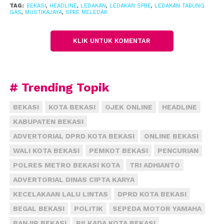
“Informasi sementara campuran antara warga dan
TAG:
BEKASI
,
HEADLINE
,
LEDAKAN
,
LEDAKAN SPBE
,
LEDAKAN TABUNG
petugas, tapi kami masih menunggu pendataan
GAS
,
MUSTIKAJAYA
,
SPBE MELEDAK
resmi dari pihak kepolisian,” katanya.
KLIK UNTUK KOMENTAR
Dalam proses penanganan, PMI menerjunkan tiga
personel dan satu unit ambulans.
Selain itu, puluhan ambulans dari berbagai unsur
# Trending Topik
relawan juga dikerahkan untuk membantu evakuasi
BEKASI
KOTA BEKASI
OJEK ONLINE
HEADLINE
korban.
KABUPATEN BEKASI
“Total ambulans lebih dari 30 unit dari berbagai
ADVERTORIAL DPRD KOTA BEKASI
ONLINE BEKASI
relawan yang ikut membantu di lokasi,” tambahnya.
WALI KOTA BEKASI
PEMKOT BEKASI
PENCURIAN
POLRES METRO BEKASI KOTA
TRI ADHIANTO
ADVERTORIAL DINAS CIPTA KARYA
KECELAKAAN LALU LINTAS
DPRD KOTA BEKASI
BEGAL BEKASI
POLITIK
SEPEDA MOTOR YAMAHA
BANJIR BEKASI
PILKADA KOTA BEKASI