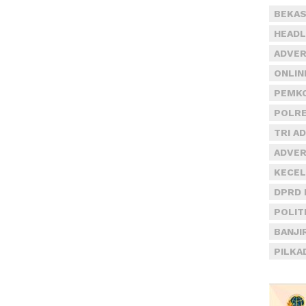
BEKAS
HEADL
ADVER
ONLIN
PEMKO
POLRE
TRI A
ADVER
KECEL
DPRD 
POLIT
BANJI
PILKA