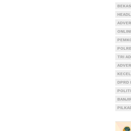
BEKAS
HEADL
ADVER
ONLIN
PEMKO
POLRE
TRI A
ADVER
KECEL
DPRD 
POLIT
BANJI
PILKA