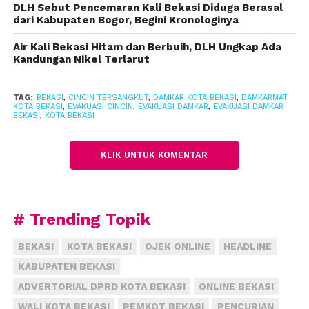
DLH Sebut Pencemaran Kali Bekasi Diduga Berasal
Rahmat mengatakan korban memilih mendatangi
dari Kabupaten Bogor, Begini Kronologinya
petugas pemadam kebakaran karena mengetahui
Damkar kerap menangani evakuasi benda yang
Air Kali Bekasi Hitam dan Berbuih, DLH Ungkap Ada
Kandungan Nikel Terlarut
tersangkut di bagian tubuh.
“Dia pernah melihat proses evakuasi serupa yang
TAG:
BEKASI
,
CINCIN TERSANGKUT
,
DAMKAR KOTA BEKASI
,
DAMKARMAT
KOTA BEKASI
,
EVAKUASI CINCIN
,
EVAKUASI DAMKAR
,
EVAKUASI DAMKAR
dilakukan petugas Damkar, sehingga langsung
BEKASI
,
KOTA BEKASI
datang meminta bantuan,” ujarnya.
KLIK UNTUK KOMENTAR
Proses evakuasi dilakukan oleh dua personel Rescue
menggunakan alat pemotong mini grinder.
Petugas harus bekerja secara hati-hati mengingat
# Trending Topik
posisi cincin berada di area sensitif dan material
cincin tergolong cukup keras.
BEKASI
KOTA BEKASI
OJEK ONLINE
HEADLINE
KABUPATEN BEKASI
Setelah 30 menit, pihak Damkarmat akhirnya
ADVERTORIAL DPRD KOTA BEKASI
ONLINE BEKASI
berhasil melepaskan cincin yang terpasang.
WALI KOTA BEKASI
PEMKOT BEKASI
PENCURIAN