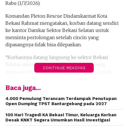
Rabu (1/7/2026).
Komandan Pleton Rescue Disdamkarmat Kota
Bekasi Rahmat mengatakan, korban datang sendiri
ke kantor Damkar Sektor Bekasi Selatan untuk
meminta pertolongan setelah cincin yang
dipasangnya tidak bisa dilepaskan.
“Korbannya datang langsung ke sektor Bekasi
Selatan meminta bantuan karena cincin yang
CONTINUE READING
dipasang tidak bisa dilepas,” kata Rahmat kepada
wartawan, Kamis (2/7/2026).
Baca juga...
Menurut Rahmat, korban mengaku memasang
cincin tersebut karena iseng. Namun setelah dicoba
4.000 Pemulung Terancam Terdampak Penutupan
Open Dumping TPST Bantargebang pada 2027
berulang kali, cincin berdiameter sekitar dua
sentimeter itu tidak dapat dilepaskan sehingga
100 Hari Tragedi KA Bekasi Timur, Keluarga Korban
korban memutuskan mencari bantuan.
Desak KNKT Segera Umumkan Hasil Investigasi