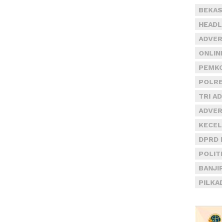
BEKAS
HEADL
ADVER
ONLIN
PEMKO
POLRE
TRI A
ADVER
KECEL
DPRD 
POLIT
BANJI
PILKA