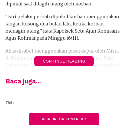
dipukul saat ditagih utang oleh korban.
“Istri pelaku pernah dipukul korban menggunakan
tangan kosong dua bulan lalu, ketika korban
menagih utang,” kata Kapolsek Setu Ajun Komisaris
Agus Rohmat pada Minggu (6/11).
Abas disabet menggunakan pisau dapur oleh Mista
di Kampung Gaok RT 04/02, Desa Muktijaya, Setu,
CONTINUE READING
Kabupaten Bekasi. Akibatnya, otot besar di tengkuk
Abas terputus, soalnya kedalaman luka mencapai 10
cm dan panjangnya 20 cm.
Baca juga...
Awalnya polisi menduga, motif pembacokan ini
dilatarbelakangi oleh rasa jengkel Mista. Pelaku
TAG:
yang berjualan mie ayam ini kesal, karena
keinginannya untuk meminjam uang ditolak
KLIK UNTUK KOMENTAR
korban.