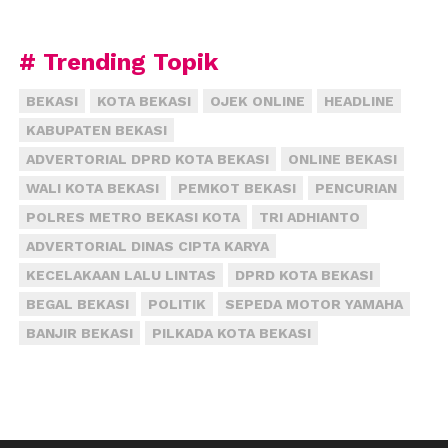
Sementara korban berdalih, pelaku harus melunasi
sisa utangnya terlebih dahulu sebesar Rp 50.000.
# Trending Topik
Meski telah ditolak, namun tersangka tetap
berupaya bernegosiasi.
BEKASI
KOTA BEKASI
OJEK ONLINE
HEADLINE
KABUPATEN BEKASI
Bahkan utang yang masih menyisakan Rp 50.000 ini
ADVERTORIAL DPRD KOTA BEKASI
ONLINE BEKASI
akan dilunasi menggunakan uang yang akan
dipinjamnya kembali. Sayangnya Abas tidak mau dan
WALI KOTA BEKASI
PEMKOT BEKASI
PENCURIAN
tetap keukeuh agar Mista melunasi utangnya
POLRES METRO BEKASI KOTA
TRI ADHIANTO
terlebih dahulu.
ADVERTORIAL DINAS CIPTA KARYA
KECELAKAAN LALU LINTAS
DPRD KOTA BEKASI
Kesal karena permintaannya ditolak, tersangka
BEGAL BEKASI
POLITIK
SEPEDA MOTOR YAMAHA
mengancam akan membacok korban menggunakan
sebilah pisau yang diselipkan di pinggang. Dengan
BANJIR BEKASI
PILKADA KOTA BEKASI
santai, korban malah menantang korban untuk
membacoknya. Karena ditantang itulah pelaku nekat
membacok korban.