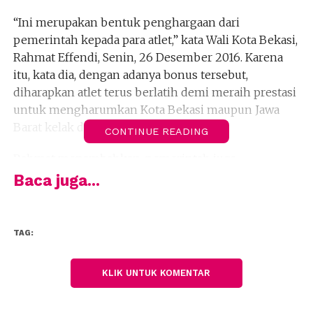
“Ini merupakan bentuk penghargaan dari
pemerintah kepada para atlet,” kata Wali Kota Bekasi,
Rahmat Effendi, Senin, 26 Desember 2016. Karena
itu, kata dia, dengan adanya bonus tersebut,
diharapkan atlet terus berlatih demi meraih prestasi
untuk mengharumkan Kota Bekasi maupun Jawa
Barat kelak di sejumlah kejuaraan.
CONTINUE READING
Rahmat menambahkan, pemerintah juga
menjanjikan kepada seluruh atlet di Kota Bekasi
Baca juga...
diberikan bonus apalabila menyumbangkan medali
pada perhelatan Pekan Olahraga Daerah di Bogor
pada 2018 mendatang. Saat ini, Porda baru akan
TAG:
masuk tahap kualifikasi. “Semua atlet yang telah
berjuang berhak atas penghargaan dari
KLIK UNTUK KOMENTAR
pemerintah,” kata dia.
Ketua umum Komite Olahraga Nasional Indonesia,