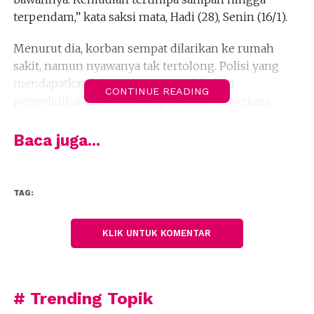
terpendam,” kata saksi mata, Hadi (28), Senin (16/1).
Menurut dia, korban sempat dilarikan ke rumah
sakit, namun nyawanya tak tertolong. Polisi yang
mendapatkan laporan segera melakukan
CONTINUE READING
penyelidikan dan olah tempat kejadian perkara.
Kasi Humas Polsek Bantargebang, Ipda Wasidi
Baca juga...
membenarkan peristiwa itu. Menurut dia, rekan
sesama pemulung sempat kesulitan mencari
keberadaan korban di antaran tumpukan sampah
TAG:
yang menimbunnya.
“Setelah dicari beberapa menit korban ditemukan.
KLIK UNTUK KOMENTAR
Kondisinya sudah kritis, saat hendak dirujuk ke
salah satu rumah sakit, korban sudah meninggal
dunia,” ujarnya.
(fiz)
# Trending Topik