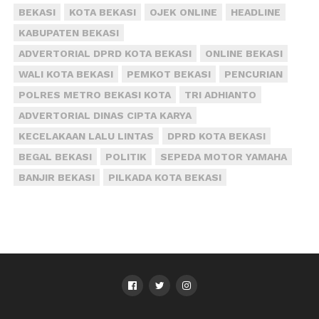
BEKASI
KOTA BEKASI
OJEK ONLINE
HEADLINE
KABUPATEN BEKASI
ADVERTORIAL DPRD KOTA BEKASI
ONLINE BEKASI
WALI KOTA BEKASI
PEMKOT BEKASI
PENCURIAN
POLRES METRO BEKASI KOTA
TRI ADHIANTO
ADVERTORIAL DINAS CIPTA KARYA
KECELAKAAN LALU LINTAS
DPRD KOTA BEKASI
BEGAL BEKASI
POLITIK
SEPEDA MOTOR YAMAHA
BANJIR BEKASI
PILKADA KOTA BEKASI