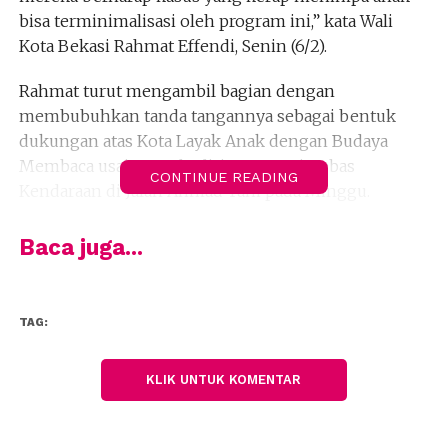
bisa terminimalisasi oleh program ini,” kata Wali
Kota Bekasi Rahmat Effendi, Senin (6/2).
Rahmat turut mengambil bagian dengan
membubuhkan tanda tangannya sebagai bentuk
dukungan atas Kota Layak Anak dengan Budaya
Membaca usai menghadiri acara Hari Bebas
CONTINUE READING
Kendaraan di Jalan Ahmad Yani pada Minggu.
Menurut dia, program tersebut sejalan dengan
Baca juga...
bidang pendidikan Pemerintah Kota Bekasi yang
bertujuan menyukseskan visi daerah sebagai Kota
Cerdas.
TAG:
“Pada tahun lalu, Kota Bekasi mendapatkan
penghargaan terbaik, yakni meraih Kota Sehat
KLIK UNTUK KOMENTAR
tingkat Jawa Barat dan tingkat nasional yang
merupakan peran serta dukungan dari warga juga.