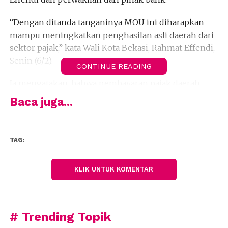
“Dengan ditanda tanganinya MOU ini diharapkan
mampu meningkatkan penghasilan asli daerah dari
sektor pajak,” kata Wali Kota Bekasi, Rahmat Effendi,
Senin (6/2).
CONTINUE READING
Ia mengatakan, bahwa pembayaran pajak daerah
merupakan perwujudan dari kewajiban kenegaraan
Baca juga...
dan peran serta wajib pajak secara langsung dan
bersama-sama melaksanakan perpajakan untuk
pembiayaan pembangunan Kota Bekasi.
TAG:
“Saya menargetkan dengan kerja sama ini akan
meningkatkan penghasilan PAD Kota Bekasi,” kata
KLIK UNTUK KOMENTAR
Rahmat.
Dengan meningkatnya PAD, Rahmat mengaku dapat
# Trending Topik
menaikkan take home pay bagi para pemangku