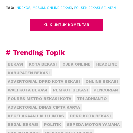
remaja satu diantaranya perempuan tengah buru-
TAG:
INDEKOS
,
MESUM
,
ONLINE BEKASI
,
POLSEK BEKASI SELATAN
buru memakai pakaian. Ketiganya mengelak
dituding berbuat asusila, mereka beralasan sedang
kerokan karena masuk angin.
KLIK UNTUK KOMENTAR
Meski demikian, petugas tak bergeming. Ketiga
remaja asal Jakarta Timur dan Kraji, Bekasi Barat
# Trending Topik
dibawa ke Polsek Bekasi Selatan untuk dimintai
keterangan guna penyelidikan lebih lanjut.
BEKASI
KOTA BEKASI
OJEK ONLINE
HEADLINE
KABUPATEN BEKASI
“Banyak laporan dari masyarakat perbuatan asusila
di indekos, makanya kami intensifkan razia,”
ADVERTORIAL DPRD KOTA BEKASI
ONLINE BEKASI
ujarnya. (fiz)
WALI KOTA BEKASI
PEMKOT BEKASI
PENCURIAN
POLRES METRO BEKASI KOTA
TRI ADHIANTO
ADVERTORIAL DINAS CIPTA KARYA
KECELAKAAN LALU LINTAS
DPRD KOTA BEKASI
BEGAL BEKASI
POLITIK
SEPEDA MOTOR YAMAHA