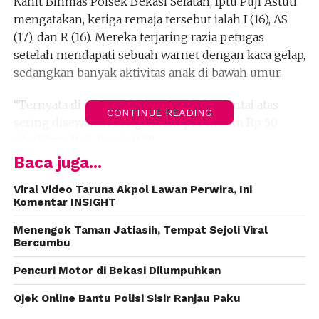
Kanit Binmas Polsek Bekasi Selatan, Iptu Puji Astuti
mengatakan, ketiga remaja tersebut ialah I (16), AS
(17), dan R (16). Mereka terjaring razia petugas
setelah mendapati sebuah warnet dengan kaca gelap,
sedangkan banyak aktivitas anak di bawah umur.
“Ternyata di dalam ada dua lantai, dan lantai atas
CONTINUE READING
sering disewakan dengan tarif per malam Rp 50
ribu,” kata Puji, Senin (6/3).
Baca juga...
Berdasarkan laporan dari masyarakat, kamar kos
harian tersebut kerap dipakai berbuat asusila anak-
Viral Video Taruna Akpol Lawan Perwira, Ini
Komentar INSIGHT
anak di bawah umur. Karena itu, petugas gabungan
melakukan pengecekan satu persatu.
Menengok Taman Jatiasih, Tempat Sejoli Viral
Bercumbu
“Satu kamar sempat didobrak, karena penghuninya
Pencuri Motor di Bekasi Dilumpuhkan
tidak kunjung keluar,” ujar Puji.
Ojek Online Bantu Polisi Sisir Ranjau Paku
Petugas pun cukup terkejut mendapati tiga orang