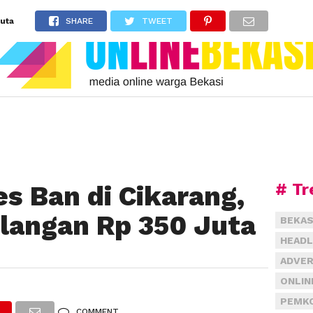
uta
SHARE
TWEET
# Tr
 Ban di Cikarang,
langan Rp 350 Juta
BEKAS
HEADL
ADVER
ONLIN
PEMKO
COMMENT