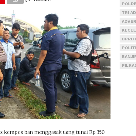
POLRE
TRI A
ADVER
KECEL
DPRD 
POLIT
BANJI
PILKA
us kempes ban menggasak uang tunai Rp 350