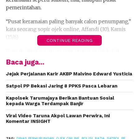
pemerintahan.
“Pusat keramaian paling banyak calon penumpang,”
kata seorang sopir ojek online, Affandi (30), Kamis
(15/6).
CONTINUE READING
Banyak dijumpai driver ojek online mangkal di
trotoar atau pedestrian Jalan Ahmad Yani (dekat
Baca juga...
dengan BCP, Giant, MM), Jalan Juanda (dekat dengan
Pemkot Bekasi), Jalan Juanda (dekat dengan Stasiun
Jejak Perjalanan Karir AKBP Malvino Edward Yusticia
Bekasi), dan lainnya.
Satpol PP Bekasi Jaring 8 PPKS Pasca Lebaran
Biasanya penumpang adalah pegawai perkantoran,
Kapolsek Tarumajaya Berikan Bantuan Sosial
orang mau belanja atau jalan-jalan ke mal, serta
kepada Warga Terdampak Banjir
orang baru pulang bekerja. Para penumpang
Viral Video Taruna Akpol Lawan Perwira, Ini
tersebut sudah tak tertarik lagi dengan ojek
Komentar INSIGHT
pangkalan maupun angkutan perkotaan.
TAG:
DINAS PERHUBUNGAN
,
OJEK ONLINE
,
POLISI
,
RAZIA
,
SATPOL PP
,