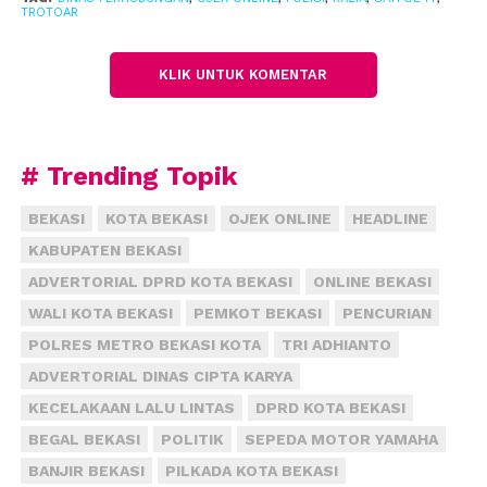
“Naik opang mahal, naik angkot tidak nyaman
TROTOAR
karena lama,” kata seorang pelanggan ojek online,
Gana.
KLIK UNTUK KOMENTAR
Nge-bid di trotoar bukan tanpa resiko. “Musuh”
utama mereka ada Satuan Polisi Pamong Praja, Dinas
Perhubungan, maupun Satuan Polisi Lalu Lintas.
# Trending Topik
Aparat tersebut menganggap bahwa trotoar bukan
tempat untuk mangkal, melainkan jalur khusus
BEKASI
KOTA BEKASI
OJEK ONLINE
HEADLINE
pejalan kaki.
KABUPATEN BEKASI
ADVERTORIAL DPRD KOTA BEKASI
ONLINE BEKASI
Kepala Dinas Perhubungan Kota Bekasi, Yayan
WALI KOTA BEKASI
PEMKOT BEKASI
PENCURIAN
Yuliana mengatakan, pihaknya sampai menerjunkan
POLRES METRO BEKASI KOTA
TRI ADHIANTO
anak buahnya berpatroli di sepanjang jalur
pedestrian di Jalan Ahmad Yani.
ADVERTORIAL DINAS CIPTA KARYA
KECELAKAAN LALU LINTAS
DPRD KOTA BEKASI
“Pedestrian boleh dipakai mangkal, asalkan sepeda
BEGAL BEKASI
POLITIK
SEPEDA MOTOR YAMAHA
motornya tidak diparkir sembarang, parkir di
BANJIR BEKASI
PILKADA KOTA BEKASI
pinggir jalan membuat kemacetan lalu lintas,” kata