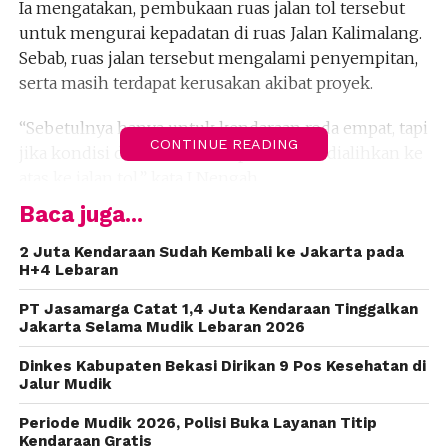
Ia mengatakan, pembukaan ruas jalan tol tersebut
untuk mengurai kepadatan di ruas Jalan Kalimalang.
Sebab, ruas jalan tersebut mengalami penyempitan,
serta masih terdapat kerusakan akibat proyek.
“Sebetulnya hanya untuk kendaraan roda empat, tapi
CONTINUE READING
jika kondisi di bawah macet parah akan dialihkan ke
atas ke jalan tol,” kata I Nengah.
Baca juga...
Ia mengatakan, ruas tol yang dibuka untuk umum
hanya beberapa ratus meter saja yang berada di
2 Juta Kendaraan Sudah Kembali ke Jakarta pada
H+4 Lebaran
wilayah Kota Bekasi. Adapun, di wilayah DKI Jakarta
mulai dari Jatiwaringin sampai dengan Cawang tidak
PT Jasamarga Catat 1,4 Juta Kendaraan Tinggalkan
dibuka.
Jakarta Selama Mudik Lebaran 2026
Dinkes Kabupaten Bekasi Dirikan 9 Pos Kesehatan di
“Naiknya nanti dari Jatiwaringin, kemudian
Jalur Mudik
turunnya di Sumber Artha. Begitu juga sebaliknya
ketika arus balik,” ujarnya.
(fiz)
Periode Mudik 2026, Polisi Buka Layanan Titip
Kendaraan Gratis