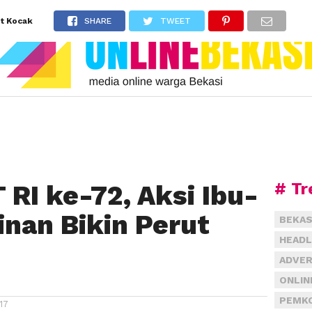
ut Kocak
SHARE
TWEET
# Tr
 RI ke-72, Aksi Ibu-
inan Bikin Perut
BEKAS
HEADL
ADVER
ONLIN
PEMKO
17