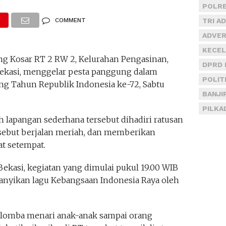
POLRE
COMMENT
TRI A
ADVER
KECEL
g Kosar RT 2 RW 2, Kelurahan Pengasinan,
DPRD 
ekasi, menggelar pesta panggung dalam
POLIT
ng Tahun Republik Indonesia ke-72, Sabtu
BANJI
PILKA
h lapangan sederhana tersebut dihadiri ratusan
tersebut berjalan meriah, dan memberikan
at setempat.
ekasi, kegiatan yang dimulai pukul 19.00 WIB
anyikan lagu Kebangsaan Indonesia Raya oleh
 lomba menari anak-anak sampai orang