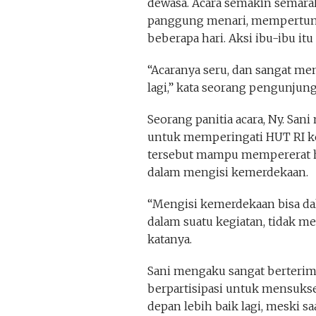
dewasa. Acara semakin semarak 
panggung menari, mempertunj
beberapa hari. Aksi ibu-ibu i
“Acaranya seru, dan sangat m
lagi,” kata seorang pengunjung, 
Seorang panitia acara, Ny. Sani
untuk memperingati HUT RI ke
tersebut mampu mempererat h
dalam mengisi kemerdekaan.
“Mengisi kemerdekaan bisa d
dalam suatu kegiatan, tidak 
katanya.
Sani mengaku sangat berterima
berpartisipasi untuk mensukses
depan lebih baik lagi, meski s