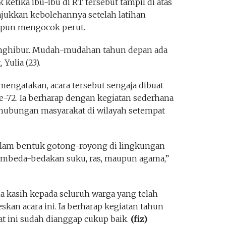
ketika ibu-ibu di RT tersebut tampil di atas
ukkan kebolehannya setelah latihan
tu pun mengocok perut.
enghibur. Mudah-mudahan tahun depan ada
Yulia (23).
 mengatakan, acara tersebut sengaja dibuat
-72. Ia berharap dengan kegiatan sederhana
ubungan masyarakat di wilayah setempat
alam bentuk gotong-royong di lingkungan
membeda-bedakan suku, ras, maupun agama,”
 kasih kepada seluruh warga yang telah
kan acara ini. Ia berharap kegiatan tahun
aat ini sudah dianggap cukup baik.
(fiz)