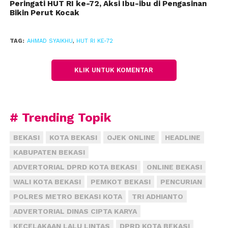
Peringati HUT RI ke-72, Aksi Ibu-ibu di Pengasinan
Bikin Perut Kocak
Kegiatan upacara kehormatan dan renungan suci itu
dilaksanakan dengan tujuan untuk mengenang jasa
para pahlawan bangsa yang gugur di medan perang
TAG:
AHMAD SYAIKHU
,
HUT RI KE-72
maupun pahlawan pasca kemerdekaan RI.
(fiz)
KLIK UNTUK KOMENTAR
# Trending Topik
BEKASI
KOTA BEKASI
OJEK ONLINE
HEADLINE
KABUPATEN BEKASI
ADVERTORIAL DPRD KOTA BEKASI
ONLINE BEKASI
WALI KOTA BEKASI
PEMKOT BEKASI
PENCURIAN
POLRES METRO BEKASI KOTA
TRI ADHIANTO
ADVERTORIAL DINAS CIPTA KARYA
KECELAKAAN LALU LINTAS
DPRD KOTA BEKASI