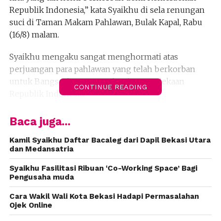
Republik Indonesia,” kata Syaikhu di sela renungan
suci di Taman Makam Pahlawan, Bulak Kapal, Rabu
(16/8) malam.
Syaikhu mengaku sangat menghormati atas
perjuangan para pahlawan yang telah berkorban
untuk Bangsa dan Negara demi Kemerdekaan
CONTINUE READING
Republik Indonesia.
“Bahwa perjuangan pahlawan kita adalah
Baca juga...
perjuangan kita untuk melanjutkan perjuangannya
dalam meraih kesuksesan membangun Negeri ini,”
Kamil Syaikhu Daftar Bacaleg dari Dapil Bekasi Utara
dan Medansatria
terangnya.
Syaikhu Fasilitasi Ribuan ‘Co-Working Space’ Bagi
Adapun, apel kehormatan dan renungan suci yang
Pengusaha muda
dimulai tepat pukul 23.50 itu dipimpin oleh Kapolres
Cara Wakil Wali Kota Bekasi Hadapi Permasalahan
Metro Bekasi Kota serta diikuti pula oleh unsur
Ojek Online
Muspida Kota Bekasi, serta undangan lainnya.