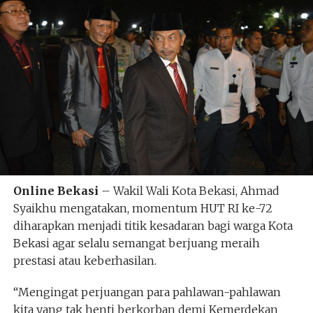
Online Bekasi
– Wakil Wali Kota Bekasi, Ahmad
Syaikhu mengatakan, momentum HUT RI ke-72
diharapkan menjadi titik kesadaran bagi warga Kota
Bekasi agar selalu semangat berjuang meraih
prestasi atau keberhasilan.
“Mengingat perjuangan para pahlawan-pahlawan
kita yang tak henti berkorban demi Kemerdekan