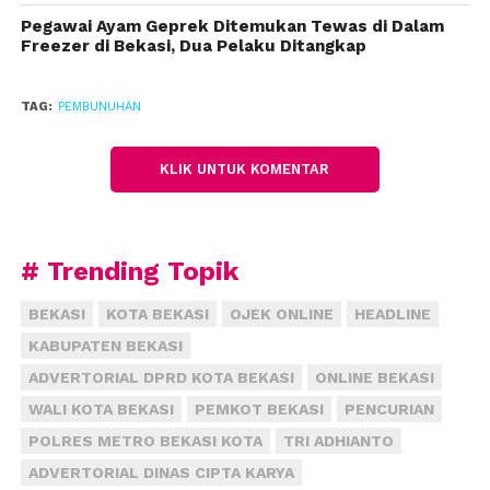
identifikasi Polres Metro Bekasi Kota dan Unit
Pegawai Ayam Geprek Ditemukan Tewas di Dalam
Reserse Kriminal Polsek Bekasi Timur tiba.
Freezer di Bekasi, Dua Pelaku Ditangkap
Hasil identifikasi sementara, ditemukan bekas luka
robek di lengan, dada, dna patah tangah. Untuk
TAG:
PEMBUNUHAN
memastikan, mayat dibawa ke RS Polri Kramajati,
Jakarta Timur untuk autopsi.
(fiz)
KLIK UNTUK KOMENTAR
# Trending Topik
BEKASI
KOTA BEKASI
OJEK ONLINE
HEADLINE
KABUPATEN BEKASI
ADVERTORIAL DPRD KOTA BEKASI
ONLINE BEKASI
WALI KOTA BEKASI
PEMKOT BEKASI
PENCURIAN
POLRES METRO BEKASI KOTA
TRI ADHIANTO
ADVERTORIAL DINAS CIPTA KARYA