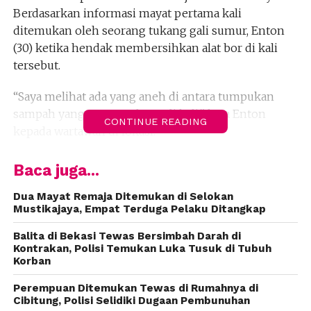
Berdasarkan informasi mayat pertama kali
ditemukan oleh seorang tukang gali sumur, Enton
(30) ketika hendak membersihkan alat bor di kali
tersebut.
“Saya melihat ada yang aneh di antara tumpukan
sampah yang mengambang di kali,” kata Enton
CONTINUE READING
kepada wartawan di lokasi.
Enton kemudian mengeceknya. Alhasil ia terkejut
Baca juga...
karena melihat ada sesosok mayat laki-laki
mengambang dengan posisi telungkup di antara
Dua Mayat Remaja Ditemukan di Selokan
Mustikajaya, Empat Terduga Pelaku Ditangkap
tumpukan sampah. Sontak temuan itu membuat
warga setempat geger.
Balita di Bekasi Tewas Bersimbah Darah di
“Saya laporkan ke warga kemudian diteruksn ke
Kontrakan, Polisi Temukan Luka Tusuk di Tubuh
Korban
pengurus RW,” kata dia.
Perempuan Ditemukan Tewas di Rumahnya di
Tak lama kemudian, anggota polisi dari unit
Cibitung, Polisi Selidiki Dugaan Pembunuhan