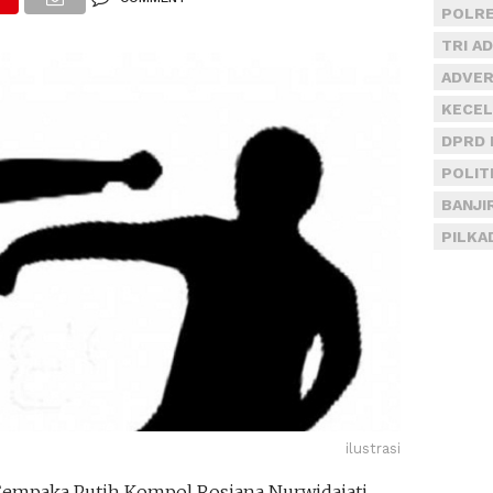
POLRE
TRI A
ADVER
KECEL
DPRD 
POLIT
BANJI
PILKA
ilustrasi
empaka Putih Kompol Rosiana Nurwidajati