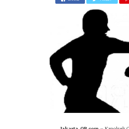
Jakarta, OB.com
– Kapolsek C