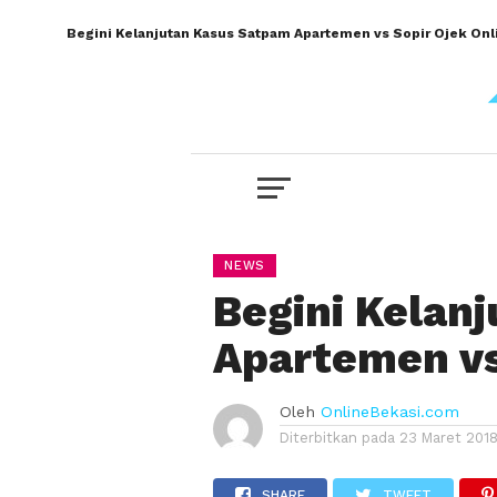
Begini Kelanjutan Kasus Satpam Apartemen vs Sopir Ojek Onl
NEWS
Begini Kelan
Apartemen vs
Oleh
OnlineBekasi.com
Diterbitkan pada
23 Maret 201
SHARE
TWEET