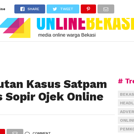
ine
SHARE
TWEET
# Tr
jutan Kasus Satpam
 Sopir Ojek Online
BEKAS
HEADL
ADVER
8
ONLIN
PEMKO
COMMENT