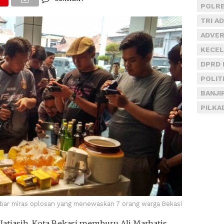
POLRE
TRI A
ADVER
KECEL
DPRD 
POLIT
BANJI
PILKA
ar miras oplosan yang menewaskan 7 orang warga Bekasi
Jatiasih, Kota Bekasi memburu Ali Marhatis