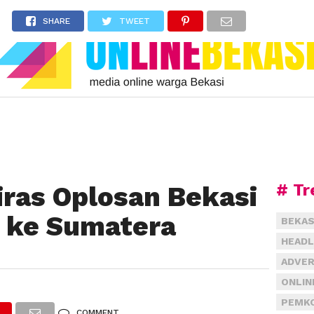
SHARE
TWEET
# Tr
iras Oplosan Bekasi
 ke Sumatera
BEKAS
HEADL
ADVER
ONLIN
PEMKO
COMMENT