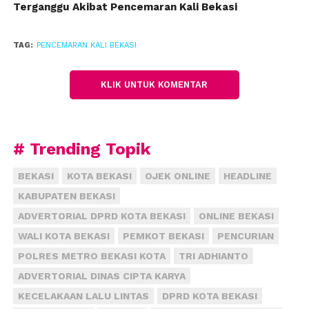
Terganggu Akibat Pencemaran Kali Bekasi
lingkungan ini.
Syaikhu yang disebut-sebut menjadi kandidat Calon
TAG:
PENCEMARAN KALI BEKASI
Wakil Gubernur DKI menggantikan Sandiaga Uno
yang maju di Pilpres 2019, limbah industri di Kali
KLIK UNTUK KOMENTAR
Bekasi menjadi pekerjaan rumah bersama.
(fiz)
# Trending Topik
BEKASI
KOTA BEKASI
OJEK ONLINE
HEADLINE
KABUPATEN BEKASI
ADVERTORIAL DPRD KOTA BEKASI
ONLINE BEKASI
WALI KOTA BEKASI
PEMKOT BEKASI
PENCURIAN
POLRES METRO BEKASI KOTA
TRI ADHIANTO
ADVERTORIAL DINAS CIPTA KARYA
KECELAKAAN LALU LINTAS
DPRD KOTA BEKASI