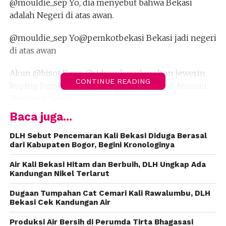
@mouldie_sep Yo, dia menyebut bahwa Bekasi
adalah Negeri di atas awan.
@mouldie_sep Yo@pemkotbekasi Bekasi jadi negeri
di atas awan
Akun @bisot Kang @ridwankamil mohon jewerin
CONTINUE READING
kuping Pemkot dll, masa Kali Bekasi terus-terusan
ditutupin “salju”
Baca juga...
Nyinyiran netizen ini sampai ke telinga mantan
Wakil Wali Kota Bekasi yang juga mantan calon
DLH Sebut Pencemaran Kali Bekasi Diduga Berasal
dari Kabupaten Bogor, Begini Kronologinya
Wakil Gubernur Jawa Barat, Ahmad Syaikhu. Lewat
akun instagramnya, Syaikhu menyebut pencemaran
Air Kali Bekasi Hitam dan Berbuih, DLH Ungkap Ada
Kali Bekasi harus menjadi perhatian semua pihak.
Kandungan Nikel Terlarut
Dugaan Tumpahan Cat Cemari Kali Rawalumbu, DLH
“Pemandangan pagi ini di Kali Bekasi bukan ajang
Bekasi Cek Kandungan Air
untuk bercanda, awan yang turun ke bawah karena
hujan semalam,” ujar Syaikhu yang juga penggiat
Produksi Air Bersih di Perumda Tirta Bhagasasi