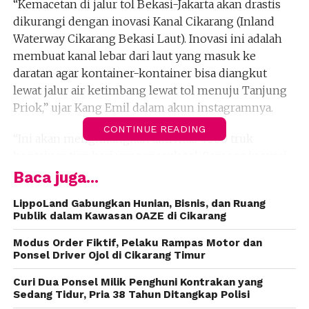
“Kemacetan di jalur tol Bekasi-Jakarta akan drastis
dikurangi dengan inovasi Kanal Cikarang (Inland
Waterway Cikarang Bekasi Laut). Inovasi ini adalah
membuat kanal lebar dari laut yang masuk ke
daratan agar kontainer-kontainer bisa diangkut
lewat jalur air ketimbang lewat tol menuju Tanjung
Priok,” ujar Kang Emil dalam akun instagramnya.
CONTINUE READING
“Ini akan menghilangkan aktivitas 4000 truk
kontainer tiap hari yang masuk tol. Semoga inovasi
ini menjadi solusi untuk semua pihak,” ujar Emil.
Baca juga...
Menurut Emil, inovasi tersebut sedang distudi
LippoLand Gabungkan Hunian, Bisnis, dan Ruang
Publik dalam Kawasan OAZE di Cikarang
apakah Kanal Cikarang bisa juga sebagai jalur
angkutan penumpang manusia menuju Jakarta.
Modus Order Fiktif, Pelaku Rampas Motor dan
Ponsel Driver Ojol di Cikarang Timur
Sejumlah warge net menyambut baik rencana itu.
Curi Dua Ponsel Milik Penghuni Kontrakan yang
Berbagai komentar positif membanjiri kolom
Sedang Tidur, Pria 38 Tahun Ditangkap Polisi
komentar di media sosial probadi mantan Wali Kota