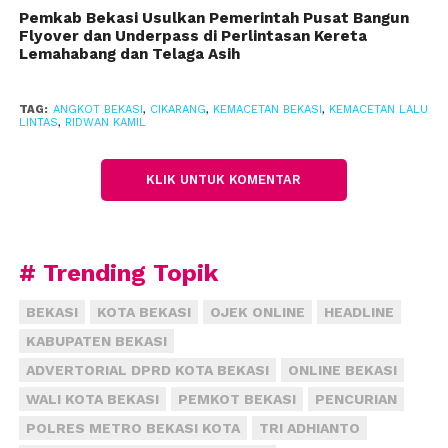
Bandung tersebut.
Pemkab Bekasi Usulkan Pemerintah Pusat Bangun
Flyover dan Underpass di Perlintasan Kereta
Lemahabang dan Telaga Asih
“Kalau jadi… Ngeri juga bekasi. Bagai panama atau
sungai Yangtze,” ucap akun ungidradityo.
TAG:
ANGKOT BEKASI
,
CIKARANG
,
KEMACETAN BEKASI
,
KEMACETAN LALU
LINTAS
,
RIDWAN KAMIL
Akun gabrieladipr menyebut Kanal Cikarang
bagaikan Terusan Suez di Mesir yang
KLIK UNTUK KOMENTAR
menghubungkan antara Pelabuhan Said di Laut
Tengah dengan Suez di Laut Merah.
(fiz)
# Trending Topik
BEKASI
KOTA BEKASI
OJEK ONLINE
HEADLINE
KABUPATEN BEKASI
ADVERTORIAL DPRD KOTA BEKASI
ONLINE BEKASI
WALI KOTA BEKASI
PEMKOT BEKASI
PENCURIAN
POLRES METRO BEKASI KOTA
TRI ADHIANTO