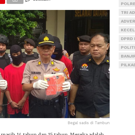
POLRE
TRI A
ADVER
KECEL
DPRD 
POLIT
BANJI
PILKA
Begal sadis di Tambun
masih 14 tahun dan 15 tahun. Mereka adalah