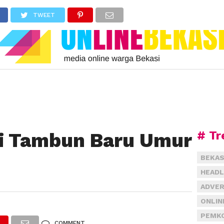
TWEET
# Tr
di Tambun Baru Umur
BEKAS
HEADL
ADVER
ONLIN
PEMKO
COMMENT