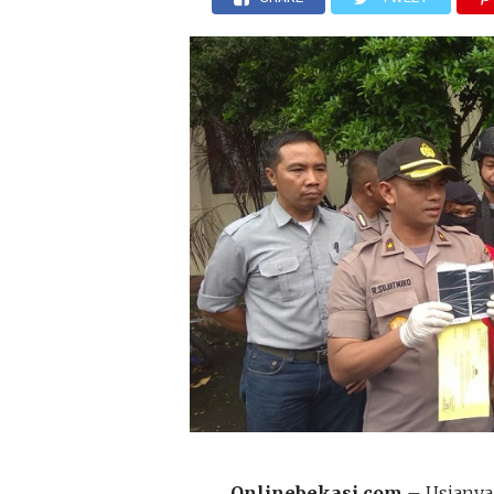
Onlinebekasi.com
– Usianya 