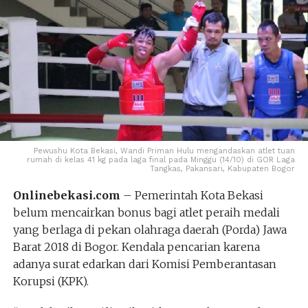
Pewushu Kota Bekasi, Wandi Priman Hulu mengandaskan atlet tuan
rumah di kelas 41 kg pada laga final pada Minggu (14/10) di GOR Laga
Tangkas, Pakansari, Kabupaten Bogor
Onlinebekasi.com
– Pemerintah Kota Bekasi
belum mencairkan bonus bagi atlet peraih medali
yang berlaga di pekan olahraga daerah (Porda) Jawa
Barat 2018 di Bogor. Kendala pencarian karena
adanya surat edarkan dari Komisi Pemberantasan
Korupsi (KPK).