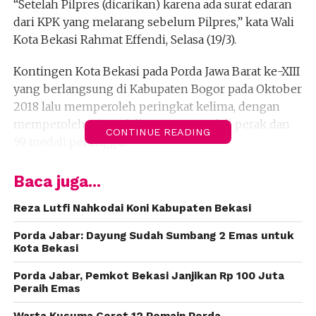
“Setelah Pilpres (dicarikan) karena ada surat edaran
dari KPK yang melarang sebelum Pilpres,” kata Wali
Kota Bekasi Rahmat Effendi, Selasa (19/3).
Kontingen Kota Bekasi pada Porda Jawa Barat ke-XIII
yang berlangsung di Kabupaten Bogor pada Oktober
2018 lalu memperoleh peringkat kelima, dengan
memperoleh 46 medali emas, 52 medali perak dan
CONTINUE READING
59 medali perunggu.
Sebelum pesta olahraga se-Jawa Barat itu digelar,
Baca juga...
pemerintah menjanjikan bonus berupa uang tunai.
Peraih medali emas dijanjikan Rp 100 juta, kemudian
Reza Lutfi Nahkodai Koni Kabupaten Bekasi
perak Rp 50 juta, dan perunggu Rp 25 juta.
Porda Jabar: Dayung Sudah Sumbang 2 Emas untuk
Sedangkan, atlet beregu bonus yang dijanjikan Rp 1
Kota Bekasi
miliar.
Porda Jabar, Pemkot Bekasi Janjikan Rp 100 Juta
Peraih Emas
“Jangan sampai itu (pemberian sebelum Pilpres)
dianggap jadi bahan keberpihakan atau apa. Sudah
Warta Kusuma Coret 12 Pemain Porda