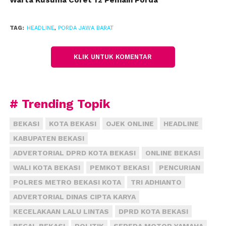
lah ikutin saran itu (edaran KPK) saja,” ujar Rahmat
Effendi.
(jal)
TAG:
HEADLINE
,
PORDA JAWA BARAT
KLIK UNTUK KOMENTAR
# Trending Topik
BEKASI
KOTA BEKASI
OJEK ONLINE
HEADLINE
KABUPATEN BEKASI
ADVERTORIAL DPRD KOTA BEKASI
ONLINE BEKASI
WALI KOTA BEKASI
PEMKOT BEKASI
PENCURIAN
POLRES METRO BEKASI KOTA
TRI ADHIANTO
ADVERTORIAL DINAS CIPTA KARYA
KECELAKAAN LALU LINTAS
DPRD KOTA BEKASI
BEGAL BEKASI
POLITIK
SEPEDA MOTOR YAMAHA