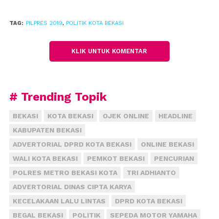
Selain infrastuktur, kata dia, Jokowi yang
menyinggung mal pelayanan publik dalam debat
TAG:
PILPRES 2019
,
POLITIK KOTA BEKASI
semalam juga telah tersedia di Kota Bekasi. Menurut
dia, ada tiga titik mal publik di antaranya Bekasi
KLIK UNTUK KOMENTAR
Junction, Atrium Pondok Gede, dan Plaza Cibubur.
“Ini merupakan pelayanan pemerintah yang telah
dirasakan langsung, bagaimana efektivitasnya
# Trending Topik
mengurus berbagai dokumen izin, kependudukan,
imigrasi, bayar pajak, dan lainnya,” ujar dia.
(fiz)
BEKASI
KOTA BEKASI
OJEK ONLINE
HEADLINE
KABUPATEN BEKASI
ADVERTORIAL DPRD KOTA BEKASI
ONLINE BEKASI
WALI KOTA BEKASI
PEMKOT BEKASI
PENCURIAN
POLRES METRO BEKASI KOTA
TRI ADHIANTO
ADVERTORIAL DINAS CIPTA KARYA
KECELAKAAN LALU LINTAS
DPRD KOTA BEKASI
BEGAL BEKASI
POLITIK
SEPEDA MOTOR YAMAHA