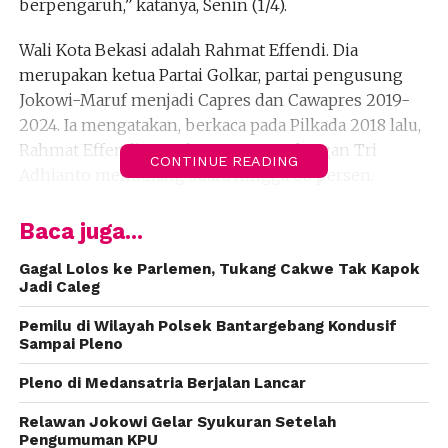
berpengaruh,” katanya, Senin (1/4).
Wali Kota Bekasi adalah Rahmat Effendi. Dia
merupakan ketua Partai Golkar, partai pengusung
Jokowi-Maruf menjadi Capres dan Cawapres 2019-
2024. Ia mengatakan, berkaca pada Pilkada 2018 lalu,
Rahmat Effendi yang berpasangan dengan Tri
CONTINUE READING
Adhianto mendulang suara hingga 68 persen.
Sedangkan pasangan yang diusung oleh partai
Baca juga...
pengusung Prabowo Subianto-Sandiaga Uno hanya
memperoleh 31 persen suara. Karena itu, kata ketua
Gagal Lolos ke Parlemen, Tukang Cakwe Tak Kapok
Jadi Caleg
MKGR ini, sosok Rahmat Effendi dapat
mendongkrak suara Jokowi-Maruf di Kota Bekasi.
Pemilu di Wilayah Polsek Bantargebang Kondusif
Sampai Pleno
“Kemenangan di Pilkada 2018 kemarin itu variabel
Pleno di Medansatria Berjalan Lancar
utama tentu sosok Rahmat Effendi dibanding parpol
pengusungnya,” ujarnya.
Relawan Jokowi Gelar Syukuran Setelah
Pengumuman KPU