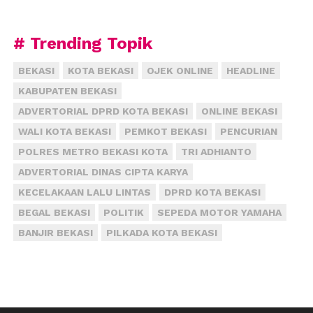
# Trending Topik
BEKASI
KOTA BEKASI
OJEK ONLINE
HEADLINE
KABUPATEN BEKASI
ADVERTORIAL DPRD KOTA BEKASI
ONLINE BEKASI
WALI KOTA BEKASI
PEMKOT BEKASI
PENCURIAN
POLRES METRO BEKASI KOTA
TRI ADHIANTO
ADVERTORIAL DINAS CIPTA KARYA
KECELAKAAN LALU LINTAS
DPRD KOTA BEKASI
BEGAL BEKASI
POLITIK
SEPEDA MOTOR YAMAHA
BANJIR BEKASI
PILKADA KOTA BEKASI
Taman Limo ‑ Setu
Taman limo merupakan tempat wisata
ramh lingkungan di daerah setu.
Tempat ini sangat adem, karena di dlm
nya terdapat saung2 yg diatas nya