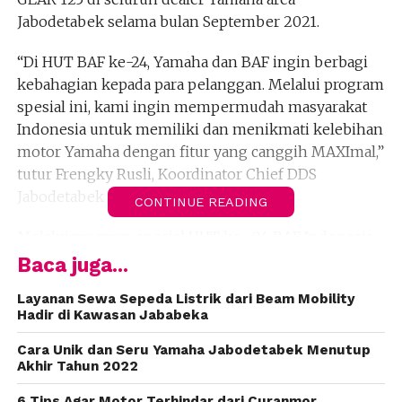
Jabodetabek selama bulan September 2021.
“Di HUT BAF ke-24, Yamaha dan BAF ingin berbagi
kebahagian kepada para pelanggan. Melalui program
spesial ini, kami ingin mempermudah masyarakat
Indonesia untuk memiliki dan menikmati kelebihan
motor Yamaha dengan fitur yang canggih MAXImal,”
tutur Frengky Rusli, Koordinator Chief DDS
Jabodetabek
CONTINUE READING
Melalui program spesial HUT ke- 24 BAF Indonesia
ini, pelanggan dapat membeli motor Yamaha GEAR
Baca juga...
125 dengan DP ringan mulai dari Rp1 jutaan dan
Layanan Sewa Sepeda Listrik dari Beam Mobility
memberikan potongan angsuran senilai
Hadir di Kawasan Jababeka
48ribu/bulan. Sehingga para pelanggan dapat
menghemat sampai dengan Rp 3,5 jutaan.
Cara Unik dan Seru Yamaha Jabodetabek Menutup
Akhir Tahun 2022
Selain itu, para konsumen juga dapat menikmati
6 Tips Agar Motor Terhindar dari Curanmor