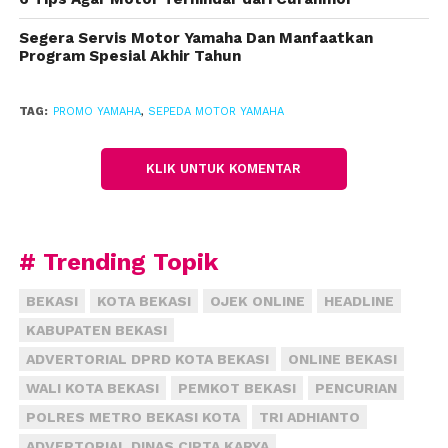
manfaat dan keuntungan tambahan jika melakukan
pembiayaan sepeda motor Yamaha dengan BAF,
Segera Servis Motor Yamaha Dan Manfaatkan
Program Spesial Akhir Tahun
karena BAF memberikan tambahan Asuransi
kesehatan untuk konsumen yang melalukan
pembelian motor Yamaha GEAR 125 melalui
TAG:
PROMO YAMAHA
,
SEPEDA MOTOR YAMAHA
program HUT BAF ke-24.
KLIK UNTUK KOMENTAR
Jika dalam jangka waktu 1 bulan setelah transaksi
pembelian konsumen terinfeksi Covid-19, maka
konsumen tersebut akan mendapatkan 3 manfaat
dari Asuransi Covid-19 tersebut diantaranya :
# Trending Topik
BEKASI
KOTA BEKASI
OJEK ONLINE
HEADLINE
Santunan Rawat Inap, senilai Rp
40.000,-/hari (maksimal 5 hari)
KABUPATEN BEKASI
diberikan kepada konsumen, jika
ADVERTORIAL DPRD KOTA BEKASI
ONLINE BEKASI
konsumen dirawat di Rumah Sakit lebih
WALI KOTA BEKASI
PEMKOT BEKASI
PENCURIAN
dari 2 hari.
POLRES METRO BEKASI KOTA
TRI ADHIANTO
Santunan Penghasilan, senilai Rp
ADVERTORIAL DINAS CIPTA KARYA