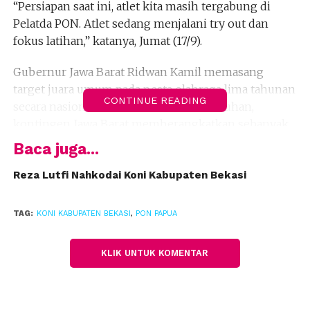
“Persiapan saat ini, atlet kita masih tergabung di
Pelatda PON. Atlet sedang menjalani try out dan
fokus latihan,” katanya, Jumat (17/9).
Gubernur Jawa Barat Ridwan Kamil memasang
target juara umum pada pesta olahraga lima tahunan
CONTINUE READING
secara nasional tersebut. Secara keseluruhan,
kontingen Jawa Barat memberangkatkan sebanyak
770 atlet untuk 37 cabang olahraga.
Baca juga...
Ketua Umum KONI Jabar, Ahmad Saefudin
Reza Lutfi Nahkodai Koni Kabupaten Bekasi
mengatakan, selain menyiapkan atlet melalui
pemusatan latihan, pihaknya juga mematangkan
TAG:
KONI KABUPATEN BEKASI
,
PON PAPUA
persiapan keberangkatan, aklimatisasi,
pertandingan, strategi pemenangan, sampai
KLIK UNTUK KOMENTAR
kepulangan kontingen.
Dia mengatakan, jika ditambah ofisial cabang
olahraga, total kontingen yang diberangkatkan ke