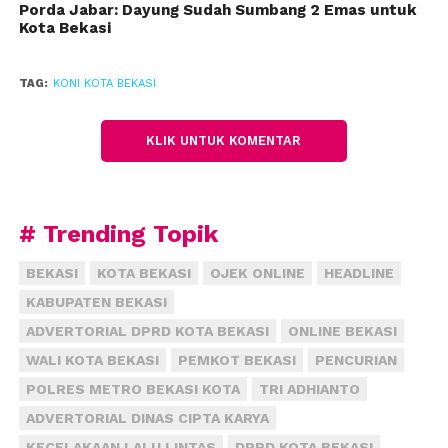
Porda Jabar: Dayung Sudah Sumbang 2 Emas untuk
Kota Bekasi
Terlebih, kata dia, atlet menembak saat ini telah
sudah berusia rata-rata 21 sampai dengan 24 tahun.
TAG:
KONI KOTA BEKASI
Sebetulnya, Perbakin Kota Bekasi telah mencoba
merekrut sejumlah atlet untuk kalangan umum. Di
Kota Bekasi sendiri ia melihat banyak bakat club
KLIK UNTUK KOMENTAR
menembak berkompeten. Contohnya adalah para
pemburu burung.
# Trending Topik
“Nah, di Perbakin ini sebetulnya telah membuka
peluang bagi mereka yang ingin bergabung.
BEKASI
KOTA BEKASI
OJEK ONLINE
HEADLINE
Tujuannya agar hobi itu dapat tersalurkan dalam
KABUPATEN BEKASI
bentuk prestasi,” ujarnya.
ADVERTORIAL DPRD KOTA BEKASI
ONLINE BEKASI
Untuk meningkatkan prestasi di cabor menembak,
WALI KOTA BEKASI
PEMKOT BEKASI
PENCURIAN
kata Dicky, pihaknya sudah memulai kerja sama
POLRES METRO BEKASI KOTA
TRI ADHIANTO
dengan sejumlah Sekolah Menengah Atas (SMA) di
ADVERTORIAL DINAS CIPTA KARYA
Kota Bekasi untuk mengembangkan program
KECELAKAAN LALU LINTAS
DPRD KOTA BEKASI