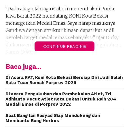
“Dari cabag olahraga (Cabor) menembak di Porda
Jawa Barat 2022 mendatang KONI Kota Bekasi
menargetkan Medali Emas. Saya harap masuknya
Gandiwa dengan struktur binaan dapat ikut andil
peroleh target medali emas sebanyak 5,” ujar Dicky
Zulkarnaen kepada awak media disela pengukuhan,
CONTINUE READING
Kamis (30/05).
Ia mengungkapkan, selama ini Perbakin Kota Bekasi
Baca juga...
masih belum memiliki kemampuan atlet-atlet
Di Acara RAT, Koni Kota Bekasi Bersiap Diri Jadi Salah
menembak berprestasi. Kata Dicky, perolehan
Satu Tuan Rumah Porprov 2026
mendali tertinggi baru tim beregu wanita dengan
medali perak, terakhir pada Porda Jabar 2018 lalu.
Di acara Pengukuhan dan Pembekalan Atlet, Tri
Adhianto Pecut Atlet Kota Bekasi Untuk Raih 284
Medali Emas di Porprov 2022
“Karena tidak ada regenarasi, atlet kita selama ini
masih khusus kompetisi matc 10 meter menembak.
Saat Bang Ian Rasyad Siap Mendukung dan
Nah, Gandiwa ini pas banget, mereka memiliki bakat
Membantu Bang Herkos
menembak dengan match 300 meter,” ungkap dia.