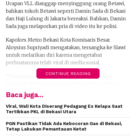
Ucapan VLL dianggap menyinggung orang Betawi,
bahkan tokoh Betawi seperti Damin Sada di Bekasi
dan Haji Lulung di Jakarta bereaksi. Bahkan, Damin
Sada juga melaporkan pria di video itu ke polisi.
Kapolres Metro Bekasi Kota Komisaris Besar
Aloysius Supriyadi mengatakan, tersangka ke Slawi
untuk melarikan diri karena mengetahui
perbuatannya telah viral di media sosial.
CONTINUE READING
“Tersangka ditangkap Minggu kemarin,” kata
Supriyadi di Mapolres Metro Bekasi Kota, Senin
(18/10).
Baca juga...
Ucapan VLL yang viral bermula ketika sedang
Viral, Wali Kota Diserang Pedagang Es Kelapa Saat
Tertibkan PKL di Bekasi Utara
menginterogasi seorang pemuda yang masuk dalam
kawasan proyek milik pengembang PT PP Property
PGN Pastikan Tidak Ada Kebocoran Gas di Bekasi,
di Pekayon, Bekasi Selatan pada Selasa malam lalu.
Tetap Lakukan Pemantauan Ketat