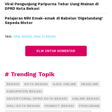
Viral Pengunjung Paripurna Tebar Uang Mainan di
“Tersangka menanyakan identitas dan tujuan masuk
DPRD Kota Bekasi
ke dalam proyek,” kata Supriyadi.
Pelajaran Nih! Emak-emak di Babelan ‘Digelandang’
Pemuda itu, kata dia, menjawab dengan berbelit. Hal
Sepeda Motor
itu membuat tersangka marah dan mengeluarkan
kata-kata bermuatan SARA. Bersamaan dengan itu
TAG:
VIRAL BEKASI
,
VIRAL DI BEKASI
ada yang mengambil videonya, dan viral di media
sosial.
KLIK UNTUK KOMENTAR
Polisi yang menerima laporan melakukan
penyelidikan. Tersangka terdeteksi keberadaannya
di Slawi, Jawa Tengah lalu menangkapnya. Dalam
# Trending Topik
perkara ini, barang bukti yang diamankan polisi
antara lain sebuah flashdisk yang berisi rekaman
BEKASI
KOTA BEKASI
OJEK ONLINE
HEADLINE
dan buah baju milik tersangka.
KABUPATEN BEKASI
ADVERTORIAL DPRD KOTA BEKASI
ONLINE BEKASI
Penyidik menjeratnya dengan pasal 16 Jo Pasal 4
WALI KOTA BEKASI
PEMKOT BEKASI
PENCURIAN
Undang-undang RI Nomor 40 tahun 2008 tentang