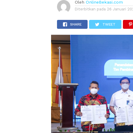
Oleh
OnlineBekasi.com
Diterbitkan pada
26 Januari 20
SHARE
TWEET