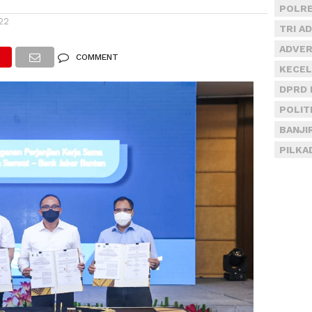
POLRE
22
TRI A
ADVER
COMMENT
KECEL
DPRD 
POLIT
BANJI
PILKA