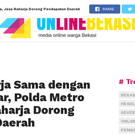
a, Jasa Raharja Dorong Pendapatan Daerah
SHARE
# Tr
rja Sama dengan
r, Polda Metro
BEKAS
HEADL
aharja Dorong
ADVER
Daerah
ONLIN
PEMKO