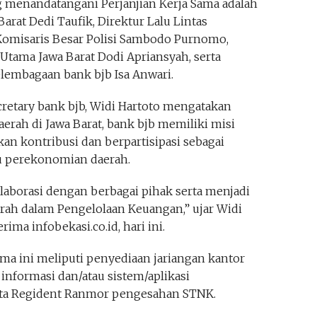
g menandatangani Perjanjian Kerja Sama adalah
arat Dedi Taufik, Direktur Lalu Lintas
 Komisaris Besar Polisi Sambodo Purnomo,
 Utama Jawa Barat Dodi Apriansyah, serta
embagaan bank bjb Isa Anwari.
retary bank bjb, Widi Hartoto mengatakan
rah di Jawa Barat, bank bjb memiliki misi
an kontribusi dan berpartisipasi sebagai
u perekonomian daerah.
laborasi dengan berbagai pihak serta menjadi
rah dalam Pengelolaan Keuangan,” ujar Widi
ima infobekasi.co.id, hari ini.
ma ini meliputi penyediaan jariangan kantor
a informasi dan/atau sistem/aplikasi
ta Regident Ranmor pengesahan STNK.