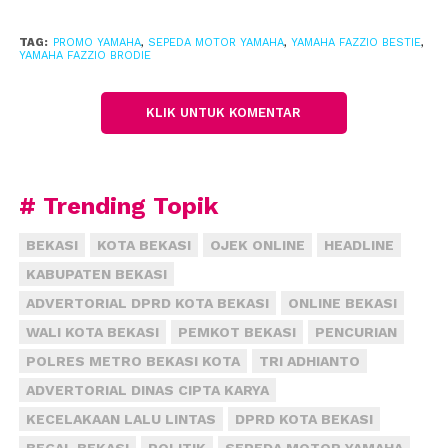
beberapa dealer Yamaha dan di tempat-tempat
hangout agar semua masyarakat dapat menjajal
TAG:
PROMO YAMAHA
,
SEPEDA MOTOR YAMAHA
,
YAMAHA FAZZIO BESTIE
,
secara langsung motor yang diidolakan masyarakat,”
YAMAHA FAZZIO BRODIE
ujar Frengky Rusli selaku Koordinator Chief Yamaha
DDS Jabodetabek.
KLIK UNTUK KOMENTAR
Yamaha Fazzio akan hadir lebih dekat dengan anak
muda melalui program test ride keliling yang akan
# Trending Topik
dijalankan oleh Fazzio Brodie dan Fazzio Bestie.
Fazzio Brodie dan Fazzio Bestie merupakan
BEKASI
KOTA BEKASI
OJEK ONLINE
HEADLINE
Ambasador dari Yamaha Fazzio. Mereka akan touring
KABUPATEN BEKASI
berkeliling kota setiap akhir pekan dan
ADVERTORIAL DPRD KOTA BEKASI
ONLINE BEKASI
mengunjungi tempat-tempat hangout. Bagi para
pengunjung yang disinggahi oleh Fazzio Brodie dan
WALI KOTA BEKASI
PEMKOT BEKASI
PENCURIAN
Fazzio Bestie dapat langsung test ride Yamaha
POLRES METRO BEKASI KOTA
TRI ADHIANTO
Fazzio Hybrid – Connected dilokasi tersebut.
ADVERTORIAL DINAS CIPTA KARYA
KECELAKAAN LALU LINTAS
DPRD KOTA BEKASI