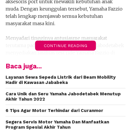
aksesoris port untuk mewakili kebutuhan anak
muda. Dengan keunggulan tersebut, Yamaha Fazzio
telah lengkap menjawab semua kebutuhan
masyarakat masa kini.
Menyadari tingginya antusiasme masyarakat
terutama pada anak muda, Yamaha DDS Jabodetabek
CONTINUE READING
menyediakan fasilitas test ride Yamaha Fazzio di
dealer-dealer area Jabodetabek dan program test
Baca juga...
ride keliling di tempat- tempat hangout yang ramai
dikunjungi oleh anak muda.
Layanan Sewa Sepeda Listrik dari Beam Mobility
Hadir di Kawasan Jababeka
“Kami sangat berterima kasih kepada masyarakat
Cara Unik dan Seru Yamaha Jabodetabek Menutup
Indonesia khususnya area Jabodetabek atas
Akhir Tahun 2022
dukungannya terhadap kehadiran Yamaha Fazzio
6 Tips Agar Motor Terhindar dari Curanmor
Hybrid – Connected. Sejak launching hingga saat ini
euforia masyarakat sangat luar biasa. Mengapresiasi
Segera Servis Motor Yamaha Dan Manfaatkan
hal tersebut kami menyediakan fasilitas test ride di
Program Spesial Akhir Tahun