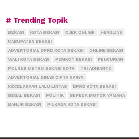
Kesehatan yang menentukan, termasuk kajian-
kajiannya dari sana,” ucap Beni.
# Trending Topik
Selain rumah sakit, Pemerintah Kabupaten Bekasi
BEKASI
KOTA BEKASI
OJEK ONLINE
HEADLINE
juga menjadwalkan pembangunan lima unit
KABUPATEN BEKASI
puskesmas baru pada 2023. Total pagu anggarannya
ADVERTORIAL DPRD KOTA BEKASI
ONLINE BEKASI
mencapai Rp25 miliar.
WALI KOTA BEKASI
PEMKOT BEKASI
PENCURIAN
“Kemudian dari 2024 sampai 2026 juga akan
POLRES METRO BEKASI KOTA
TRI ADHIANTO
dibangun masing-masing satu puskesmas dengan
ADVERTORIAL DINAS CIPTA KARYA
pagu anggaran tiap puskesmas Rp10 miliar,” kata
KECELAKAAN LALU LINTAS
DPRD KOTA BEKASI
Beni.
BEGAL BEKASI
POLITIK
SEPEDA MOTOR YAMAHA
Sedangkan di tahun ini, Pemerintah Kabupaten
BANJIR BEKASI
PILKADA KOTA BEKASI
Bekasi membangun tiga unit puskesmas baru. Total
anggarannya Rp15 miliar.
Kepala Dinas Kesehatan Kabupaten Bekasi, Sri Enny