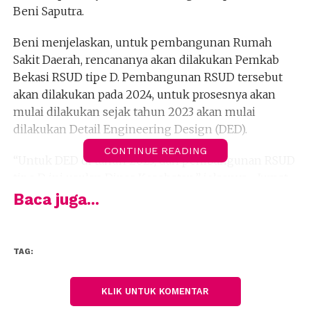
Beni Saputra.
Beni menjelaskan, untuk pembangunan Rumah
Sakit Daerah, rencananya akan dilakukan Pemkab
Bekasi RSUD tipe D. Pembangunan RSUD tersebut
akan dilakukan pada 2024, untuk prosesnya akan
mulai dilakukan sejak tahun 2023 akan mulai
dilakukan Detail Engineering Design (DED).
CONTINUE READING
“Untuk DED di tahun 2023, dan pembangunan RSUD
tipe D ini usulan Dinas Kesehatan,” jelasnya, , Jumat,
01 April 2022.
Baca juga...
Pembangunan RSUD tipe D ini memiliki pagu
anggaran Rp 70 miliar. Kajian rencana pembangunan
TAG:
rumah sakit ini masih dilakukan Dinas Kesehatan
Kabupaten Bekasi.
KLIK UNTUK KOMENTAR
“Untuk titik lokasi pembangunan rumah sakit Dinas