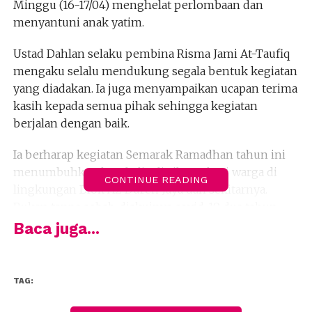
Minggu (16-17/04) menghelat perlombaan dan
menyantuni anak yatim.
Ustad Dahlan selaku pembina Risma Jami At-Taufiq
mengaku selalu mendukung segala bentuk kegiatan
yang diadakan. Ia juga menyampaikan ucapan terima
kasih kepada semua pihak sehingga kegiatan
berjalan dengan baik.
Ia berharap kegiatan Semarak Ramadhan tahun ini
menumbuhkan kembali tali silaturahmi warga di
CONTINUE READING
lingkungan Blok A2 Duren Jaya dan sekitarnya.
Bukan tanpa sebab, diakuinya covid-19 dua tahun
kebelakang membuat interaksi sempat terputus.
Baca juga...
“Dua tahunan proses mengaji dilakukan dengan
online (daring). Alhamdulillah sekarang sudah bisa
TAG:
tatap muka dengan anak anak di TPA Masjid At-
Taufiq tentunya dengan penerapan protokol