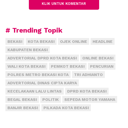
KLIK UNTUK KOMENTAR
kesehatan yang ketat,” kata dia pada Minggu
(17/04/2022) usai acara.
“Kami sangat berterima kasih kepada Risma dengan
# Trending Topik
adanya lomba dan santunan untuk anak-anak yatim
ini pada Ramadhan 1443 Hijriah. Semoga di masa
BEKASI
KOTA BEKASI
OJEK ONLINE
HEADLINE
mendatang kegiatan serupa dapat kembali
KABUPATEN BEKASI
dilaksanakan dengan yang lebih semarak lagi,”
ADVERTORIAL DPRD KOTA BEKASI
ONLINE BEKASI
imbuh Ustad yang akrab disapa AA ini.
WALI KOTA BEKASI
PEMKOT BEKASI
PENCURIAN
Sementara itu, Yoga selaku Ketua Pelaksana kegiatan
POLRES METRO BEKASI KOTA
TRI ADHIANTO
mengaku bersyukur pada Ramadhan 1443 Hijriah,
ADVERTORIAL DINAS CIPTA KARYA
Risma Jami At – Taufiq kembali bisa berbagi dengan
KECELAKAAN LALU LINTAS
DPRD KOTA BEKASI
anak yatim dan menghelat perlombaan.
BEGAL BEKASI
POLITIK
SEPEDA MOTOR YAMAHA
“Mensyukuri nikmat dari Allah SWT, tahun ini masih
BANJIR BEKASI
PILKADA KOTA BEKASI
diberi kesempatan berbuat untuk sesama setelah
dua kali ramadhan tidak bisa menggelar pelombaan