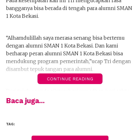
Pada kesempatan kali ini Tri mengucapkan rasa
bangganya bisa berada di tengah para alumni SMAN
1 Kota Bekasi.
“Alhamdulillah saya merasa senang bisa bertemu
dengan alumni SMAN 1 Kota Bekasi. Dan kami
berharap peran alumni SMAN 1 Kota Bekasi bisa
mendukung program pemerintah,”ucap Tri dengan
disambut tepuk tangan para alumni.
CONTINUE READING
Dari tujuh agenda silaturahmi ramadhan hari sabtu
ini, kata Tri dirinya hanya bisa menyambangi dua
Baca juga...
titik jelang berbuka puasa ini.
TAG:
“Dari tujuh titik yang diagendakan, sebelumnya saya
menyambangi Bantargebang dan titik kedua