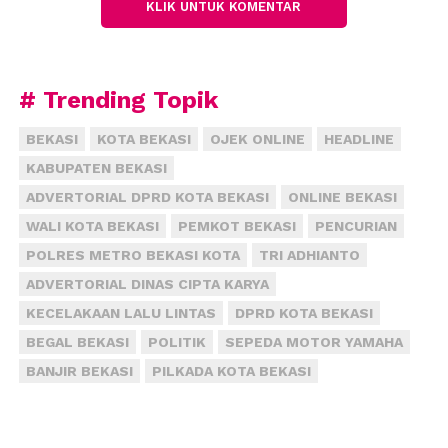
KLIK UNTUK KOMENTAR
berbuka puasa bersama dengan alumni SMAN 1 Kota
Bekasi,”bebernya.
# Trending Topik
Sementara itu Ketua umum Ikatan Alumni SMAN 1
Kota Bekasi Tb. Hendra Suherman menyambut baik
BEKASI
KOTA BEKASI
OJEK ONLINE
HEADLINE
kehadiran sosok Plt. Wali Kota Bekasi pada agenda
KABUPATEN BEKASI
buka bersama dengan para alumni.
ADVERTORIAL DPRD KOTA BEKASI
ONLINE BEKASI
WALI KOTA BEKASI
PEMKOT BEKASI
PENCURIAN
Pria yang dikenal luwes dalam pergaulan ini pun
POLRES METRO BEKASI KOTA
TRI ADHIANTO
menuturkan peran alumni SMAN 1 Kota Bekasi akan
ADVERTORIAL DINAS CIPTA KARYA
terus bersinergi dengan Pemerintah Kota Bekasi.
KECELAKAAN LALU LINTAS
DPRD KOTA BEKASI
BEGAL BEKASI
POLITIK
SEPEDA MOTOR YAMAHA
“Ajang buka puasa bersama ini sebagai ajang
BANJIR BEKASI
PILKADA KOTA BEKASI
silaturahmi alumni SMAN 1 Kota Bekasi. Kami yang
memilili latarbelakang profesi yang berbeda siap
mendukung mensukseskan Visi dan misi