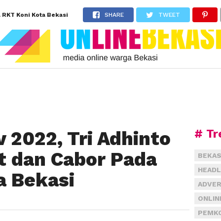
a RKT Koni Kota Bekasi
SHARE
TWEET
# Tr
 2022, Tri Adhinto
et dan Cabor Pada
BEKAS
HEADL
a Bekasi
ADVER
ONLIN
PEMKO