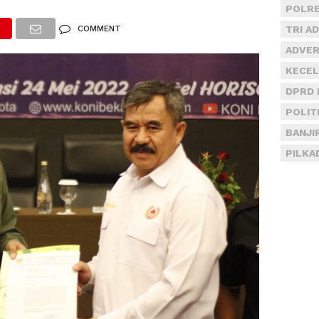
POLRE
COMMENT
TRI A
ADVER
KECEL
DPRD 
POLIT
BANJI
PILKA