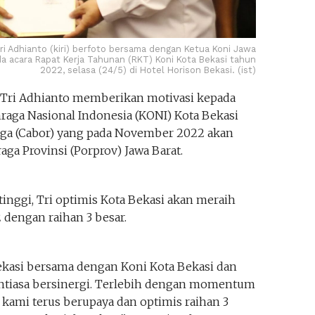
Tri Adhianto (kiri) berfoto bersama dengan Ketua Koni Jawa
a acara Rapat Kerja Tahunan (RKT) Koni Kota Bekasi tahun
2022, selasa (24/5) di Hotel Horison Bekasi. (ist)
i Tri Adhianto memberikan motivasi kepada
raga Nasional Indonesia (KONI) Kota Bekasi
aga (Cabor) yang pada November 2022 akan
ga Provinsi (Porprov) Jawa Barat.
nggi, Tri optimis Kota Bekasi akan meraih
2 dengan raihan 3 besar.
kasi bersama dengan Koni Kota Bekasi dan
ntiasa bersinergi. Terlebih dengan momentum
 kami terus berupaya dan optimis raihan 3