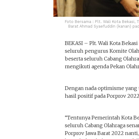
Foto Bersama : Plt. Wali Kota Bekasi, 
Barat Ahmad Syaefuddin (kanan) pad
BEKASI – Plt. Wali Kota Bekas
seluruh pengurus Komite Olah
beserta seluruh Cabang Olahr
mengikuti agenda Pekan Olahra
Dengan nada optimisme yang ti
hasil positif pada Porprov 202
“Tentunya Pemerintah Kota Be
seluruh Cabang Olahraga sena
Porprov Jawa Barat 2022 nanti,