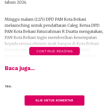
tahun 2024.
Minggu malam (12/5) DPD PAN Kota Bekasi
melaunching untuk pendaftaran Caleg. Ketua DPD
PAN Kota Bekasi Faturrahman R Duatta mengatakan,
PAN Kota Bekasi ingin memberikan kesempatan
kepada semua elemen anak bangsa di Kota Bekasi.
Dengan memiliki semangat yang sama dalam
CONTINUE READING
memperjuangkan kepentingan masyarakat Kota
Bekasi.
Baca juga...
“Jadi agenda kami malam ini sebetulnya ada tiga
pertama, kami menyerahkan SK 56 Ketua Ranting se
TAG:
Kota Bekasi. Kedua kami melaunching pendaftaran
Caleg untuk Pileg 2024 dan agenda terakhir
KLIK UNTUK KOMENTAR
penguatan kader PAN berdasarkan intruksi DPP dan