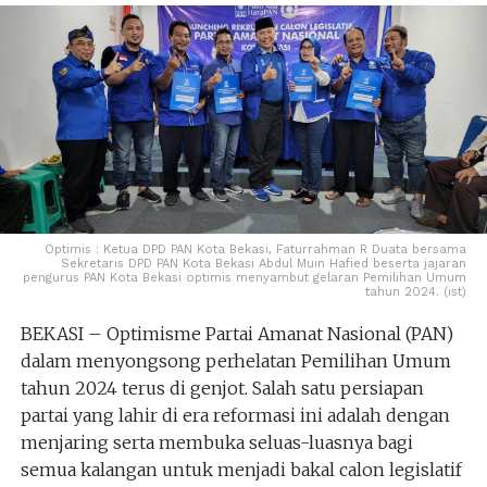
Optimis : Ketua DPD PAN Kota Bekasi, Faturrahman R Duata bersama
Sekretaris DPD PAN Kota Bekasi Abdul Muin Hafied beserta jajaran
pengurus PAN Kota Bekasi optimis menyambut gelaran Pemilihan Umum
tahun 2024. (ist)
BEKASI – Optimisme Partai Amanat Nasional (PAN)
dalam menyongsong perhelatan Pemilihan Umum
tahun 2024 terus di genjot. Salah satu persiapan
partai yang lahir di era reformasi ini adalah dengan
menjaring serta membuka seluas-luasnya bagi
semua kalangan untuk menjadi bakal calon legislatif