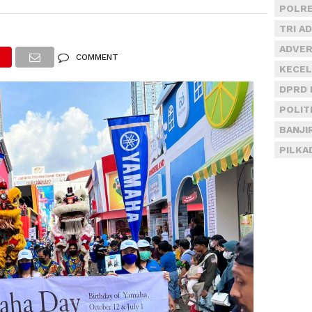
POLRE
TRI A
ADVER
COMMENT
KECEL
DPRD 
POLIT
BANJI
PILKA