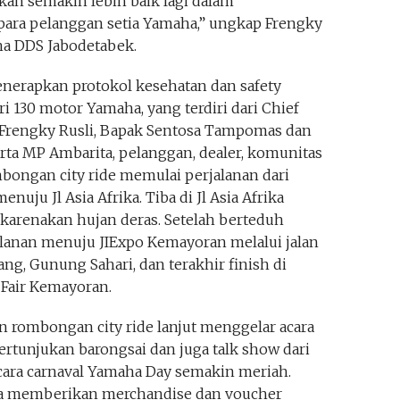
kan semakin lebih baik lagi dalam
ara pelanggan setia Yamaha,” ungkap Frengky
ha DDS Jabodetabek.
enerapkan protokol kesehatan dan safety
ri 130 motor Yamaha, yang terdiri dari Chief
Frengky Rusli, Bapak Sentosa Tampomas dan
rta MP Ambarita, pelanggan, dealer, komunitas
bongan city ride memulai perjalanan dari
nuju Jl Asia Afrika. Tiba di Jl Asia Afrika
karenakan hujan deras. Setelah berteduh
anan menuju JIExpo Kemayoran melalui jalan
ng, Gunung Sahari, dan terakhir finish di
 Fair Kemayoran.
an rombongan city ride lanjut menggelar acara
ertunjukan barongsai dan juga talk show dari
ara carnaval Yamaha Day semakin meriah.
ga memberikan merchandise dan voucher