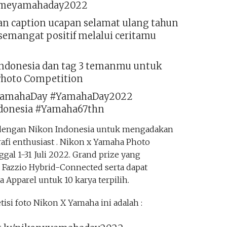
/frameyamahaday2022
n caption ucapan selamat ulang tahun
semangat positif melalui ceritamu
donesia dan tag 3 temanmu untuk
Photo Competition
YamahaDay #YamahaDay2022
onesia #Yamaha67thn
 dengan Nikon Indonesia untuk mengadakan
afi enthusiast . Nikon x Yamaha Photo
gal 1-31 Juli 2022. Grand prize yang
r Fazzio Hybrid-Connected serta dapat
pparel untuk 10 karya terpilih.
si foto Nikon X Yamaha ini adalah :