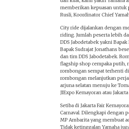
dan kuat, kami yakin Yamaha a
memberikan kepuasan untuk p
Rusli, Koordinator Chief Yama
City ride dijalankan dengan m
riding. Jumlah peserta lebih da
DDS Jabodetabek yakni Bapak 
Bapak Sudrajat Jonathans bese
dan tim DDS Jabodetabek. Rom
flagship shop cempaka putih, me
rombongan sempat terhenti di
rombongan melanjutkan perjal
arjuna selatan menuju ke Toma
JIExpo Kemayoran atau Jakarta
Setiba di Jakarta Fair Kemayor
Carnaval. Dilengkapi dengan p
MP Ambarita yang membuat ac
Tidak ketinggalan Yamaha ju