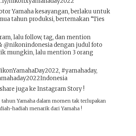
bit.ly/nikonxyamahaday2022
otor Yamaha kesayangan, berlaku untuk
ua tahun produksi, bertemakan “Ties
ram, lalu follow, tag, dan mention
 @nikonindonesia dengan judul foto
ik mungkin, lalu mention 3 orang
NikonYamahaDay2022, #yamahaday,
amahaday2022Indonesia
 share juga ke Instagram Story !
ng tahun Yamaha dalam momen tak terlupakan
adiah-hadiah menarik dari Yamaha !