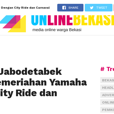
Dengan City Ride dan Carnaval
SHARE
TWEET
# Tr
Jabodetabek
emeriahan Yamaha
BEKAS
HEADL
ity Ride dan
ADVER
ONLIN
PEMKO