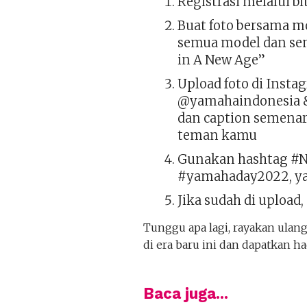
Registrasi melalui 
Buat foto bersama m
semua model dan sem
in A New Age”
Upload foto di Instag
@yamahaindonesia &
dan caption semenar
teman kamu
Gunakan hashtag #
#yamahaday2022, y
Jika sudah di upload,
Tunggu apa lagi, rayakan ula
di era baru ini dan dapatkan h
Baca juga...