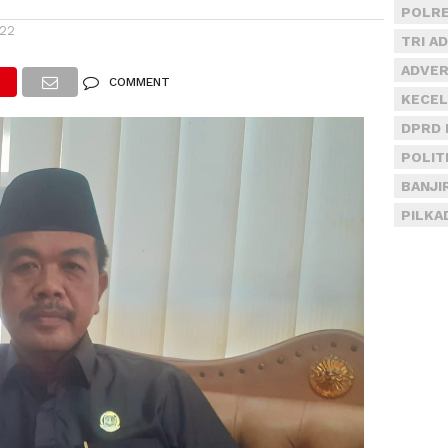
POLRE
022
TRI A
ADVER
COMMENT
KECEL
DPRD 
POLIT
BANJI
PILKA