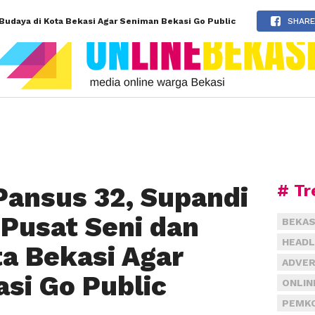
Budaya di Kota Bekasi Agar Seniman Bekasi Go Public
SHARE
# Tr
Pansus 32, Supandi
 Pusat Seni dan
BEKAS
HEADL
ta Bekasi Agar
ADVER
si Go Public
ONLIN
PEMKO