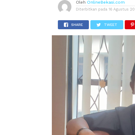
Oleh
OnlineBekasi.com
Diterbitkan pada
16 Agustus 2
SHARE
TWEET