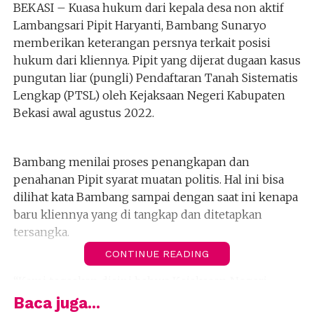
BEKASI – Kuasa hukum dari kepala desa non aktif
Lambangsari Pipit Haryanti, Bambang Sunaryo
memberikan keterangan persnya terkait posisi
hukum dari kliennya. Pipit yang dijerat dugaan kasus
pungutan liar (pungli) Pendaftaran Tanah Sistematis
Lengkap (PTSL) oleh Kejaksaan Negeri Kabupaten
Bekasi awal agustus 2022.
Bambang menilai proses penangkapan dan
penahanan Pipit syarat muatan politis. Hal ini bisa
dilihat kata Bambang sampai dengan saat ini kenapa
baru kliennya yang di tangkap dan ditetapkan
tersangka.
CONTINUE READING
“Kami tegaskan disini bahwa Kejaksaan Negeri
Kabupaten Bekasi (Cikarang) tebang pilih dalam
Baca juga...