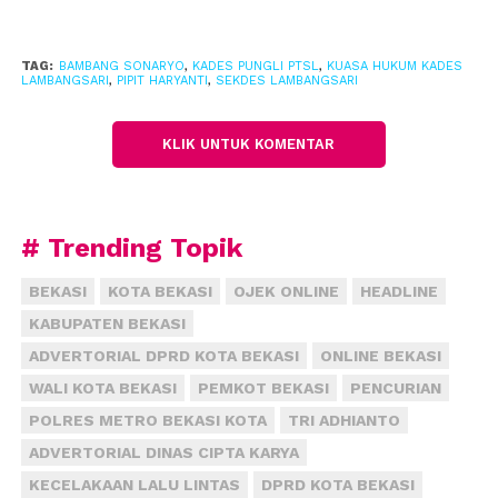
menetapkan tersangka, kenapa hanya klien kami
saudari Pipit yang ditangkap dan ditetapkan
tersangka,”ucap Bambang saat konferensi pers
TAG:
BAMBANG SONARYO
,
KADES PUNGLI PTSL
,
KUASA HUKUM KADES
LAMBANGSARI
,
PIPIT HARYANTI
,
SEKDES LAMBANGSARI
dengan awak media, senin (19/9) di Boutiqe Cafe
Grandwisata, Tambun Selatan Kabupaten Bekasi.
KLIK UNTUK KOMENTAR
Menurut Bambang, jeratan yang disangkakan pihak
Kejaksaan Negeri Kabupaten Bekasi itu tidak berdiri
# Trending Topik
sendiri. Dalam proses penetapan angka pembuatan
sertifikat PTSL, lanjut Bambang bukan hanya Pipit
BEKASI
KOTA BEKASI
OJEK ONLINE
HEADLINE
sebagai Kades yang menetapkan angka Rp 400.000
KABUPATEN BEKASI
untuk satu sertifikat.
ADVERTORIAL DPRD KOTA BEKASI
ONLINE BEKASI
WALI KOTA BEKASI
PEMKOT BEKASI
PENCURIAN
Peran Sekretaris Desa, Kasie Pemerintahan Desa,
POLRES METRO BEKASI KOTA
TRI ADHIANTO
Panitia PTSL, Badan Permusyawaratan Desa (BPD),
ADVERTORIAL DINAS CIPTA KARYA
RT dan RW lanjut Bambang ikut serta dalam
KECELAKAAN LALU LINTAS
DPRD KOTA BEKASI
penentuan angka Rp. 400.000.