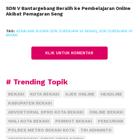
salah satu Guru SDN Duren Jaya VII ini, Rabu
SDN V Bantargebang Beralih ke Pembelajaran Online
(14/12/2022).
Akibat Pemagaran Seng
Tatang mengatakan, kegiatan study tour bagi para
TAG:
KENALKAN BUDAYA SDN DURENJAYA VII BEKASI
,
SDN DURENJAYA VII
siswa kelas 1 dan 2 SDN Duren Jaya VII kali ini tidak
BEKASI
hanya berkunjung ke museum. Melainkan
setelahnya juga ke Ancol.
KLIK UNTUK KOMENTAR
“Habis dari museum ini kita juga ke Ancol. Mereka
juga kita kasih kesempatan untuk belajar sekaligus
# Trending Topik
resfreshing. Jadi biar seimbang, anak-anak tetap
dapat ilmu ,” ujarnya.
BEKASI
KOTA BEKASI
OJEK ONLINE
HEADLINE
“Di Ancol ini yang kita kunjungi juga tempat yang
KABUPATEN BEKASI
punya nilai edukasinya. Apalagi juga kan didampingi
ADVERTORIAL DPRD KOTA BEKASI
ONLINE BEKASI
sama orang tuanya masing masing,” imbuh Tatang.
WALI KOTA BEKASI
PEMKOT BEKASI
PENCURIAN
POLRES METRO BEKASI KOTA
TRI ADHIANTO
Diketahui, kegiatan study tour SDN Duren Jaya VII