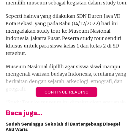
memilih museum sebagai kegiatan dalam study tour.
Seperti halnya yang dilakukan SDN Duren Jaya VII
Kota Bekasi, yang pada Rabu (14/12/2022) hari ini
mengadakan study tour ke Museum Nasional
Indonesia, Jakarta Pusat. Peserta study tour sendiri
khusus untuk para siswa kelas 1 dan kelas 2 di SD
tersebut.
Museum Nasional dipilih agar siswa siswi mampu
mengenali warisan budaya Indonesia, terutama yang
berkaitan dengan sejarah, arkeologi, etnografi, dan
geografi.
CONTINUE READING
“Study Tour ke museum ini dimaksudkan agar anak-
anak dapat belajar tidak hanya di dalam kelas,
Baca juga...
melainkan juga anak merasakan belajar di luar kelas.
Membuat anak sejak dini mengenal warisan budaya
Sudah Seminggu Sekolah di Bantargebang Disegel
Ahli Waris
Indonesia yang sangat beragam ini,” jelas Tatang