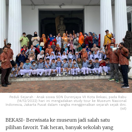
Peduli Sejarah : Anak siswa SDN Durenjaya VII Kota Bekasi, pada Rabu
(14/12/2022) hari ini mengadakan study tour ke Museum Nasional
Indonesia, Jakarta Pusat dalam rangka menggenalkan sejarah sejak dini.
(ist)
BEKASI- Berwisata ke museum jadi salah satu
pilihan favorit. Tak heran, banyak sekolah yang