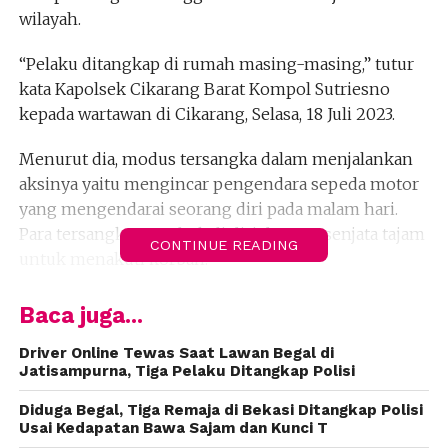
wilayah.
“Pelaku ditangkap di rumah masing-masing,” tutur
kata Kapolsek Cikarang Barat Kompol Sutriesno
kepada wartawan di Cikarang, Selasa, 18 Juli 2023.
Menurut dia, modus tersangka dalam menjalankan
aksinya yaitu mengincar pengendara sepeda motor
yang mengendarai seorang diri pada malam hari.
Para tersangka membekali diri dengan senjata tajam
CONTINUE READING
untuk menakuti korban.
“Mereka pengangguran belum punya pekerjaan,”
Baca juga...
kata Kompol Sutriesno.
Driver Online Tewas Saat Lawan Begal di
Jatisampurna, Tiga Pelaku Ditangkap Polisi
Kasatreskrim Polres Metro Bekasi, Kompol Gogo
Galesung membenarkan, ketiga tersangka
Diduga Begal, Tiga Remaja di Bekasi Ditangkap Polisi
merupakan residivis atau pernah dipenjara dengan
Usai Kedapatan Bawa Sajam dan Kunci T