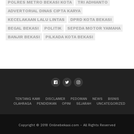
POLRES METRO BEKASI KOTA
TRI ADHIANTO
ADVERTORIAL DINAS CIPTA KARYA
KECELAKAAN LALU LINTAS
DPRD KOTA BEKASI
BEGAL BEKASI
POLITIK
SEPEDA MOTOR YAMAHA
BANJIR BEKASI
PILKADA KOTA BEKASI
TENTANG KAMI
DISCLAIMER
PEDOMAN
NEWS
BISNIS
OLAHRAGA
PENDIDIKAN
OPINI
SEJARAH
UNCATEGORIZED
Copyright © 2018 Onlinebekasi.com - All Rights Reserved