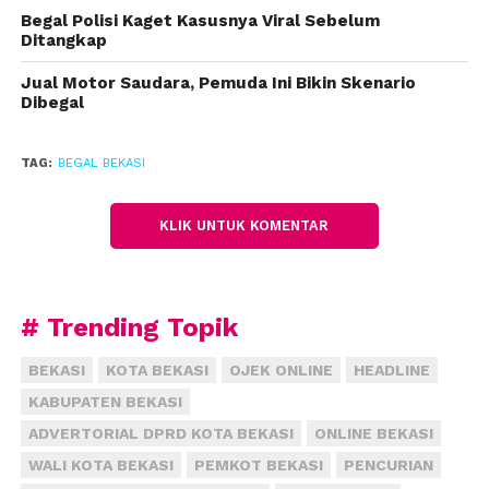
kasus yang sama.
Begal Polisi Kaget Kasusnya Viral Sebelum
Ditangkap
“Mereka ini bukan hanya pelaku begal, tapi juga
pelaku curanmor. Tiga orang ini semuanya
Jual Motor Saudara, Pemuda Ini Bikin Skenario
Dibegal
residivis,” ungkap Gogo.
Dari tangan pelaku, polisi mengamankan sejumlah
TAG:
BEGAL BEKASI
barang bukti diantaranya sepeda motor berbagai
hingga celurit. Ketiganya terancam penjara hingga
KLIK UNTUK KOMENTAR
20 tahun.
(Fahmi)
# Trending Topik
BEKASI
KOTA BEKASI
OJEK ONLINE
HEADLINE
KABUPATEN BEKASI
ADVERTORIAL DPRD KOTA BEKASI
ONLINE BEKASI
WALI KOTA BEKASI
PEMKOT BEKASI
PENCURIAN