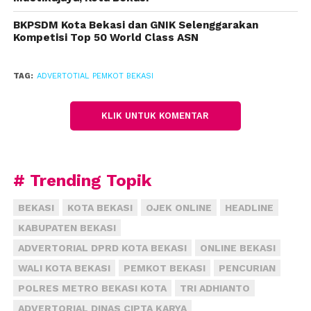
BKPSDM Kota Bekasi dan GNIK Selenggarakan
“Terbentuk secara inisiasi dari Karang Taruna Kota
Kompetisi Top 50 World Class ASN
Bekasi, Garda Sakti Sekata ini tidak semua dibentuk
di Kota dan Kabupaten lainnya, pertama di Kota
Bekasi, ibarat pasukan khusus di militer,” jelas Tri
TAG:
ADVERTOTIAL PEMKOT BEKASI
Ia juga paparkan mengenai rencana pembangunan
KLIK UNTUK KOMENTAR
kesekretariatan untuk Karang Taruna Kota Bekasi
dan berharap minimal Karang Taruna Kota Bekasi
Sekretariat untuk memacu semangat para pemuda
# Trending Topik
bahwa wadah ini akan benar benar menjadi mitra
Pemerintah Kota Bekasi dalam mencapai visi misi
BEKASI
KOTA BEKASI
OJEK ONLINE
HEADLINE
nya.
KABUPATEN BEKASI
“Saya hanya berpesan momentum nanti tahun 2024
ADVERTORIAL DPRD KOTA BEKASI
ONLINE BEKASI
dengan tunjukkan peran aktif strategis dapat
WALI KOTA BEKASI
PEMKOT BEKASI
PENCURIAN
wujudkan kinerja nyata, melalui organisasi Karang
POLRES METRO BEKASI KOTA
TRI ADHIANTO
Taruna rangkul semua pemuda bersama KNPI dan
ADVERTORIAL DINAS CIPTA KARYA