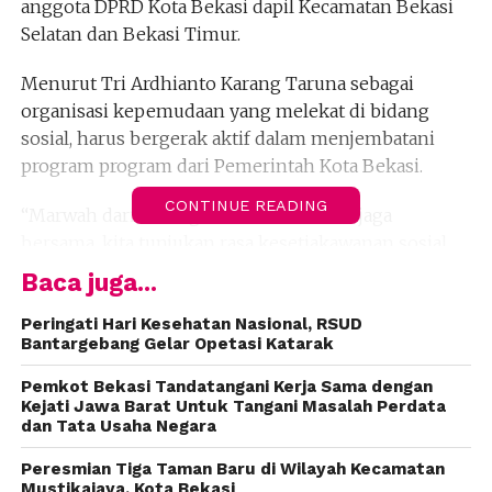
anggota DPRD Kota Bekasi dapil Kecamatan Bekasi
Selatan dan Bekasi Timur.
Menurut Tri Ardhianto Karang Taruna sebagai
organisasi kepemudaan yang melekat di bidang
sosial, harus bergerak aktif dalam menjembatani
program program dari Pemerintah Kota Bekasi.
CONTINUE READING
“Marwah dari Karang Taruna harus kita jaga
bersama, kita tunjukan rasa kesetiakawanan sosial
secara bersama menjadi satu kepedulian penting
Baca juga...
antar anggota,” kata Tri.
Peringati Hari Kesehatan Nasional, RSUD
Bantargebang Gelar Opetasi Katarak
Lanjut Tri Garda Sakti Sekata ini merupakan gerbang
pembuka dalam perkembangan perekonomian
Pemkot Bekasi Tandatangani Kerja Sama dengan
yang nantinya bisa menjadi mitra Pemerintah Kota
Kejati Jawa Barat Untuk Tangani Masalah Perdata
dan Tata Usaha Negara
Bekasi dalam pembangunan serta dapat
menyelesaikan permasalahan sosial yang ada di Kota
Peresmian Tiga Taman Baru di Wilayah Kecamatan
Bekasi.
Mustikajaya, Kota Bekasi