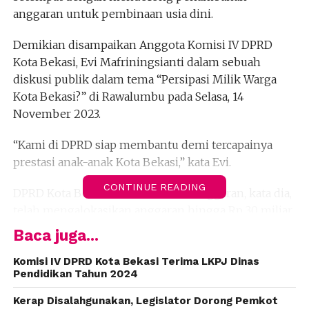
anggaran untuk pembinaan usia dini.
Demikian disampaikan Anggota Komisi IV DPRD
Kota Bekasi, Evi Mafriningsianti dalam sebuah
diskusi publik dalam tema “Persipasi Milik Warga
Kota Bekasi?” di Rawalumbu pada Selasa, 14
November 2023.
“Kami di DPRD siap membantu demi tercapainya
prestasi anak-anak Kota Bekasi,” kata Evi.
CONTINUE READING
DPRD Kota Bekasi melalui Badan Anggaran, kata dia,
telah mengalokasikan anggaran hingga Rp 30 miliar
kepada Komite Olah Raga Nasional Indonesia (KONI)
Baca juga...
Kota Bekasi tahun 2024 mendatang. Anggaran
dalam bentuk hibah itu untuk semua cabang olah
Komisi IV DPRD Kota Bekasi Terima LKPJ Dinas
Pendidikan Tahun 2024
raga di Kota Bekasi.
Kerap Disalahgunakan, Legislator Dorong Pemkot