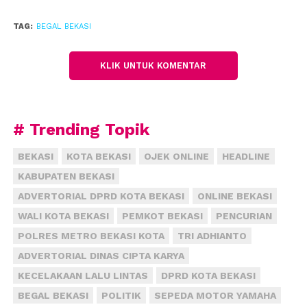
Gilang diserang sampai mengalami luka sajam. Tapi,
TAG:
BEGAL BEKASI
ia berhasil merebut sajam dan melumpuhkan satu
pelaku. Pelaku lain mencoba menyerang, sehingga
KLIK UNTUK KOMENTAR
ia melepaskan satu begal yang masih terbilang anak
muda. Gilang kembali “menang”, pelaku terluka dan
kabur.
# Trending Topik
Rupanya pelaku kedua menuju ke Gang Bengkong,
tempat Fathan mencari pertolongan warga. Di sana
BEKASI
KOTA BEKASI
OJEK ONLINE
HEADLINE
pelaku bilang ke warga menjadi korban begal. Tapi,
KABUPATEN BEKASI
Fathan meyakinkan warga bahwa anak muda itu
ADVERTORIAL DPRD KOTA BEKASI
ONLINE BEKASI
yang mencoba membegalnya bersama Gilang.
WALI KOTA BEKASI
PEMKOT BEKASI
PENCURIAN
Pelaku dapat ditangkap.
POLRES METRO BEKASI KOTA
TRI ADHIANTO
Tapi, sepeda motor Gilang dibawa kabur pelaku lain.
ADVERTORIAL DINAS CIPTA KARYA
KECELAKAAN LALU LINTAS
DPRD KOTA BEKASI
Kanit Reskrim Polsek Bantargebang AKP Sukarna
BEGAL BEKASI
POLITIK
SEPEDA MOTOR YAMAHA
membenarkan, sampai saat ini sudah dua pelaku