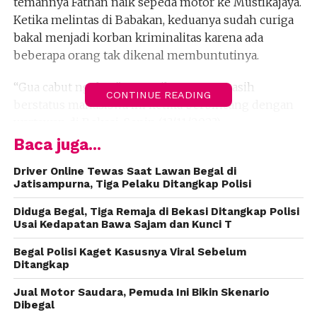
temannya Fathan naik sepeda motor ke Mustikajaya.
Ketika melintas di Babakan, keduanya sudah curiga
bakal menjadi korban kriminalitas karena ada
beberapa orang tak dikenal membuntutinya.
“Gua cabut ngebut,” ucap Gilang yang masih
CONTINUE READING
berstatus mahasiswa ini ketika berbincang dengan
wartawan di Bekasi, Senin (13/11/2023).
Baca juga...
Akibat panik, Gilang dan kawannya jatuh dari sepeda
motor. Keduanya terluka akibat benturan dengan
Driver Online Tewas Saat Lawan Begal di
Jatisampurna, Tiga Pelaku Ditangkap Polisi
aspal. Sementara kawanan begal mendekat, dan
mengepungnya. Gilang menyuruh Fathan lari
Diduga Begal, Tiga Remaja di Bekasi Ditangkap Polisi
mencari bantuan. Sementara Gilang bertahan di
Usai Kedapatan Bawa Sajam dan Kunci T
lokasi untuk mempertahankan motornya.
Begal Polisi Kaget Kasusnya Viral Sebelum
Ditangkap
“Gua mau lari, tapi inget itu motor om gua. Gua
ngerasa tanggung jawab, Gua balik ke situ gua
Jual Motor Saudara, Pemuda Ini Bikin Skenario
Dibegal
lawan,” kata Gilang.