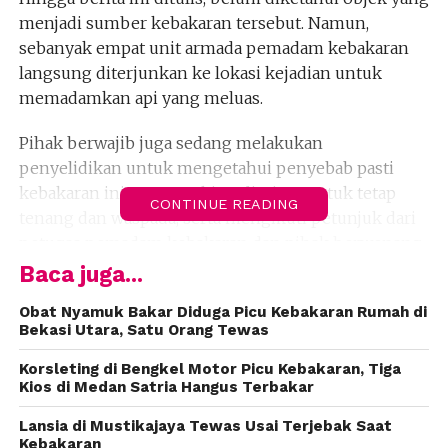
menjadi sumber kebakaran tersebut. Namun,
sebanyak empat unit armada pemadam kebakaran
langsung diterjunkan ke lokasi kejadian untuk
memadamkan api yang meluas.
Pihak berwajib juga sedang melakukan
penyelidikan untuk mengetahui penyebab pasti
kebakaran ini. Warga sekitar diminta untuk tetap
CONTINUE READING
tenang dan waspada, serta mengikuti petunjuk dari
petugas pemadam kebakaran dan pihak berwenang.
Baca juga...
Kami akan terus memberikan informasi terkini
seiring berjalannya evakuasi dan upaya pemadaman
Obat Nyamuk Bakar Diduga Picu Kebakaran Rumah di
Bekasi Utara, Satu Orang Tewas
kebakaran di Kawasan Kalibaru, Bekasi.
Korsleting di Bengkel Motor Picu Kebakaran, Tiga
Editor: Adi T
Kios di Medan Satria Hangus Terbakar
Lansia di Mustikajaya Tewas Usai Terjebak Saat
Kebakaran