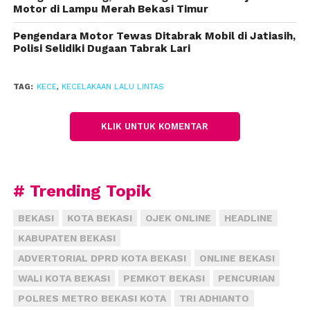
sistem rekayasa lalu lintas Contraflow untuk
Motor di Lampu Merah Bekasi Timur
mengurai kemacetan.
Pengendara Motor Tewas Ditabrak Mobil di Jatiasih,
Polisi Selidiki Dugaan Tabrak Lari
Petugas kepolisian juga sempat kesulitan
melakukan evakuasi karena keterbatasan alat.
Namun, setelah kurang lebih satu jam proses
TAG:
KECE
,
KECELAKAAN LALU LINTAS
evakuasi pun selesai dilakukan.
KLIK UNTUK KOMENTAR
“kita kesulitan mendapatkan mobil crine untuk
melakukan evakuasi kendaraan, karena pada malam
hari kecelakaan tersebut. Alhamdulillah tadi ada
# Trending Topik
mobil crine yang sedang melintas kita
membutuhkan bantuan untuk proses evakuasi,”
BEKASI
KOTA BEKASI
OJEK ONLINE
HEADLINE
jelasnya.
KABUPATEN BEKASI
Editor: Adi T
ADVERTORIAL DPRD KOTA BEKASI
ONLINE BEKASI
WALI KOTA BEKASI
PEMKOT BEKASI
PENCURIAN
POLRES METRO BEKASI KOTA
TRI ADHIANTO