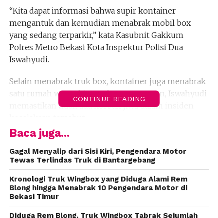
“Kita dapat informasi bahwa supir kontainer
mengantuk dan kemudian menabrak mobil box
yang sedang terparkir,” kata Kasubnit Gakkum
Polres Metro Bekasi Kota Inspektur Polisi Dua
Iswahyudi.
Selain menabrak truk box, kontainer juga menabrak
satu rumah warga hingga hancur. Namun, Iswahyudi
CONTINUE READING
memastikan tidak ada korban jiwa dalam insiden
kecelakaan tersebut.
Baca juga...
“Tidak ada korban jiwa, hanya saja kerusakan
kendaraan dan satu rumah hancur,” ucapnya.
Gagal Menyalip dari Sisi Kiri, Pengendara Motor
Tewas Terlindas Truk di Bantargebang
Kecalakaan tersebut sempat membuat kemacetan
Kronologi Truk Wingbox yang Diduga Alami Rem
dari arah Kranji menuju Jakarta, yang disebabkan
Blong hingga Menabrak 10 Pengendara Motor di
Bekasi Timur
karena posisi truk kontainer melintang hingga
menutup badan jalan. Polisi akhirnya menerapkan
Diduga Rem Blong, Truk Wingbox Tabrak Sejumlah