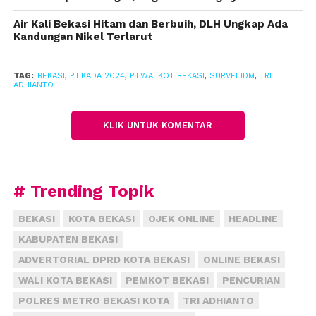
pasangan calon Walikota dan Wakil Walikota. Ketika
Air Kali Bekasi Hitam dan Berbuih, DLH Ungkap Ada
diberikan pertanyaan terbuka untuk memilih
Kandungan Nikel Terlarut
pasangan calon Walikota dan Wakil Walikota.
Hasilnya, lanjut Heru, menunjukkan 48,7%
TAG:
BEKASI
,
PILKADA 2024
,
PILWALKOT BEKASI
,
SURVEI IDM
,
TRI
ADHIANTO
responden memilih pasangan Tri Adhianto-Harris
Bobihoe, diikuti oleh 32,4% yang memilih pasangan
KLIK UNTUK KOMENTAR
Heri Koswara-Sholihin, dan 1,3% yang memilih
pasangan Uu Saeful Mikdar-Nurul Sumarheni.
Sementara itu, 17,6% responden tidak memberikan
# Trending Topik
pilihan atau memilih nama selain ketiga pasangan
calon tersebut. Untuk menguji tingkat elektabilitas
BEKASI
KOTA BEKASI
OJEK ONLINE
HEADLINE
yang lebih terarah, responden diberikan pertanyaan
KABUPATEN BEKASI
tertutup melalui kuesioner dan kertas suara.
ADVERTORIAL DPRD KOTA BEKASI
ONLINE BEKASI
Jika Pilkada Kota Bekasi diadakan hari ini, hasilnya
WALI KOTA BEKASI
PEMKOT BEKASI
PENCURIAN
menunjukkan bahwa pasangan nomor urut tiga, Tri
POLRES METRO BEKASI KOTA
TRI ADHIANTO