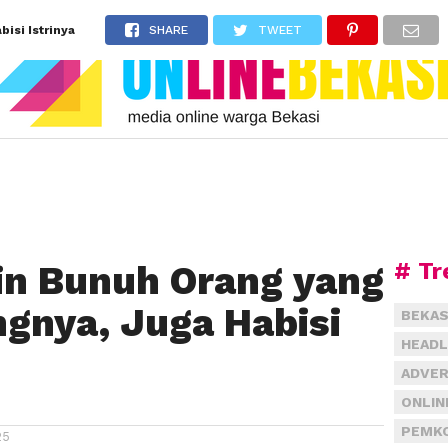
isi Istrinya
SHARE
TWEET
# Tr
ain Bunuh Orang yang
gnya, Juga Habisi
BEKAS
HEADL
ADVER
ONLIN
PEMKO
25