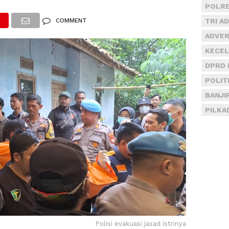
POLRE
COMMENT
TRI A
ADVER
KECEL
DPRD 
POLIT
BANJI
PILKA
Polisi evakuasi jasad istrinya