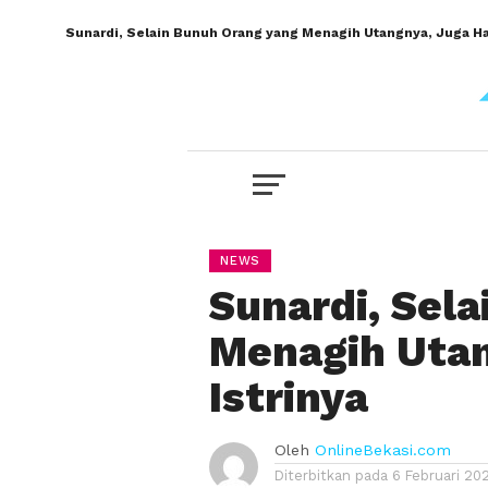
Sunardi, Selain Bunuh Orang yang Menagih Utangnya, Juga Hab
NEWS
Sunardi, Sel
Menagih Utan
Istrinya
Oleh
OnlineBekasi.com
Diterbitkan pada
6 Februari 20