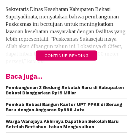
Sekretaris Dinas Kesehatan Kabupaten Bekasi,
Supriyadinata, menyatakan bahwa pembangunan
Puskesmas ini bertujuan untuk meningkatkan
layanan kesehatan masyarakat dengan fasilitas yang
lebih representatif. “Puskesmas Sukasejati insya
Allah akan dibangun tahun ini. Lokasinya di Cifest,
dapat hibah tanah dari PT ISPI seluas 2.000 meter
CONTINUE READING
persegi,” kata dia.
Bangunan Puskesmas Sukasejati yang saat ini
Baca juga...
berada di samping kantor Desa Sukasejati nantinya
Pembangunan 3 Gedung Sekolah Baru di Kabupaten
akan dialihfungsikan menjadi Puskesmas Pembantu
Bekasi Dianggarkan Rp15 Miliar
(Pustu). “Rencana yang lama akan dijadikan Pustu,”
tambahnya.
Pemkab Bekasi Bangun Kantor UPT PPKB di Serang
Baru dengan Anggaran Rp998 Juta
Lebih lanjut, Supriyadinata menegaskan pentingnya
Warga Wanajaya Akhirnya Dapatkan Sekolah Baru
peran puskesmas sebagai pusat pencegahan dan
Setelah Bertahun-tahun Mengusulkan
promosi kesehatan. Ia menjelaskan bahwa