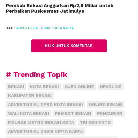
Pemkab Bekasi Anggarkan Rp2,9 Miliar untuk
puskesmas harus mampu mencegah peningkatan
Perbaikan Puskesmas Jatimulya
jumlah pasien yang membutuhkan pengobatan di
rumah sakit. “Oleh sebab itu, untuk meningkatkan
TAG:
ADVERTORIAL DINAS CIPTA KARYA
pelayanan puskesmas, maka diperlukan gedung
yang representatif. Puskesmas ini ditujukan sebagai
upaya pencegahan dan promosi kesehatan,” jelasnya.
KLIK UNTUK KOMENTAR
Kepala Bidang Bangunan Negara pada Dinas Cipta
Karya dan Tata Ruang (DCKTR) Kabupaten Bekasi,
# Trending Topik
Augusta Danny Indrayana, mengungkapkan bahwa
pembangunan Puskesmas Sukasejati akan
BEKASI
KOTA BEKASI
OJEK ONLINE
HEADLINE
menggunakan anggaran sebesar Rp6,9 miliar. Selain
KABUPATEN BEKASI
itu, tiga puskesmas lainnya di Kabupaten Bekasi juga
ADVERTORIAL DPRD KOTA BEKASI
ONLINE BEKASI
akan direhabilitasi pada tahun ini.
WALI KOTA BEKASI
PEMKOT BEKASI
PENCURIAN
“Tiga puskesmas yang akan dilakukan perbaikan
POLRES METRO BEKASI KOTA
TRI ADHIANTO
adalah Puskesmas Jatimulya, Puskesmas Cibarusah,
ADVERTORIAL DINAS CIPTA KARYA
dan Puskesmas Karangbahagia. Untuk Puskesmas